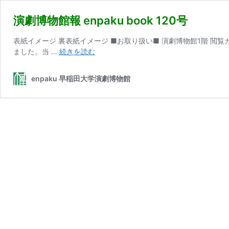
演劇博物館報 enpaku book 120号
表紙イメージ 裏表紙イメージ ■お取り扱い■ 演劇博物館1階 閲覧カ
演
ました。当 …
続きを読む
劇
博
enpaku 早稲田大学演劇博物館
物
館
報
enpaku
book
120
号