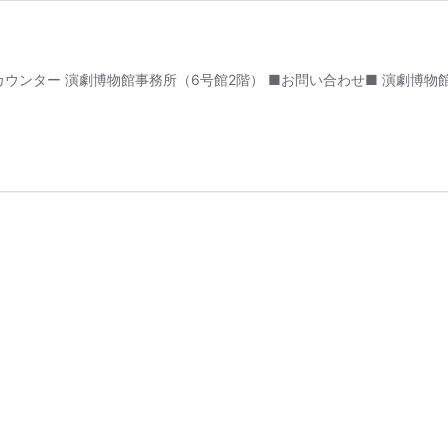
ウンター 演劇博物館事務所（6号館2階） ■お問い合わせ■ 演劇博物館 T