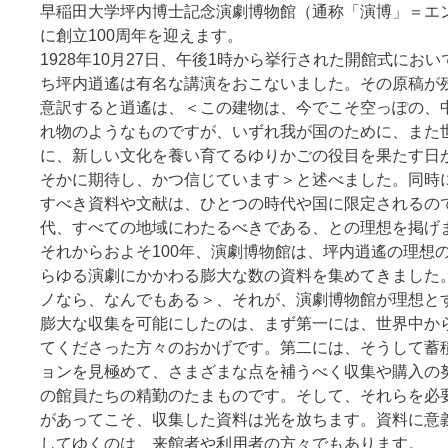
早稲田大学坪内博士記念演劇博物館（通称「演博」＝エン
に創立100周年を迎えます。
1928年10月27日、午後1時から挙行された開館式にお
ち坪内逍遙は有名な講演をおこないました。その原稿が
意訳すると逍遙は、＜この建物は、今でこそ空っぽの、
れ物のようなものですが、いずれ我が国のために、また
に、新しい文化を養い育てるゆりかごの役目を果たす日
そかに期待し、かつ信じています＞と述べました。同時
すべき資料や文献は、ひとつの時代や国に限定されるの
代、すべての地域にわたるべきである、との理想を掲げ
それからおよそ100年、演劇博物館は、坪内逍遙の理想
らゆる演劇にかかわる膨大な数の資料を集めてきました
ノなら、なんでもある＞、それが、演劇博物館が理想と
膨大な収集を可能にしたのは、まず第一には、世界中か
てくださった方々のおかげです。第二には、そうして蓄
ョンを見極めて、さまざまな点を補うべく収集や購入の
の館員たちの精勤のたまものです。そして、それらを必
があってこそ、収集した資料は光を放ちます。資料に意
してゆくのは、来館者や利用者の方々でもあります。