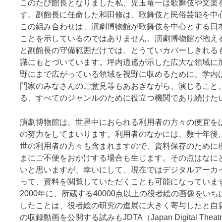
このたび館長となりました私、児玉竜一は歌舞伎や文楽
す。副館長に任命した和田修は、歌舞伎と民俗芸能を中
この組み合わせは、演劇博物館が歌舞伎を中心とする日
ことを示しているのではありません。演劇博物館が抱え
と副館長の守備範囲だけでは、とうていカバーしきれる
識にもとづいています。坪内逍遙が示した広大な領域に
野にまで広がっている領域を視野に収めるために、学内
門家のみなさんのご意見等もあおぎながら、演じること
る、すべてのジャンルのために役立つ機関であり続けた
演劇博物館は、世界中におられる利用者の方々の便宜を
の努力をしてまいります。利用者のなかには、数十年後
世の利用者の方々も含まれますので、資料保存のために
まにご不便をおかけする場合も生じます。その点はなに
いと思いますが、幸いにして、現在ではデジタルアーカ
って、資料を閲覧していただくことも可能になっていま
2000年に、所蔵する40000点以上の役者絵の画像をい
したことは、役者絵の研究の進展に大きく寄与したと自
の収録動画を公開する試みもJDTA（Japan Digital Theatr