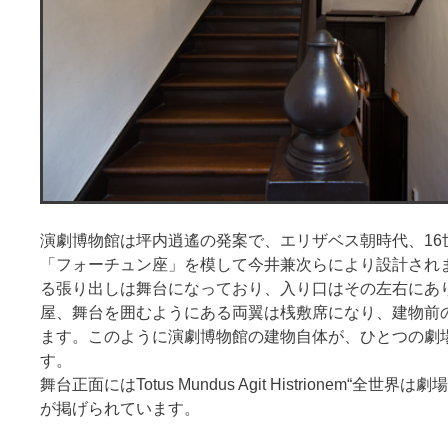
演劇博物館は坪内逍遙の発案で、エリザベス朝時代、16
「フォーチュン座」を模して今井兼次らにより設計され
る張り出しは舞台になっており、入り口はその左右にあ
屋、舞台を囲むようにある両翼は桟敷席になり、建物前
ます。このように演劇博物館の建物自体が、ひとつの劇
す。
舞台正面にはTotus Mundus Agit Histrionem“全世
が掲げられています。