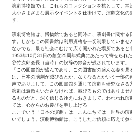
演劇博物館では、これらのコレクションを核として、常
大小さまざまな展示やイベントを仕掛けて、演劇文化の
す。
演劇博物館は、博物館であると同時に、演劇書に関する
す。しかもこの図書館は利用資格を一切制限していませ
なかでも、最も社会にむけて広く開かれた場所であると
1953年10月31日の創立25周年式典にあたって寄せら
谷竹次郎会長（当時）の祝辞の録音が残されています。
「この図書館が盛んであり、この図書館の盛んな姿を見
は、日本の演劇が滅びるとか、なくなるとかいう一部の
声でありまして、この図書館を通じて演劇を研究なさる
演劇は衰微もいたさなければ、滅びるものではありませ
るものだと、深く信じるゆえにおきまして、われわれ演
ては、心からのお慶びを申し上げる」
ここでいう「日本の演劇」は、こんにちでは「世界の演
いでしょう。演劇博物館は、こうしたご信頼に応えて参