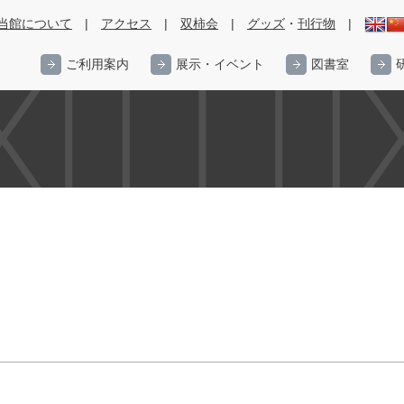
当館について
|
アクセス
|
双柿会
|
グッズ
・
刊行物
|
ご利用案内
展示・イベント
図書室