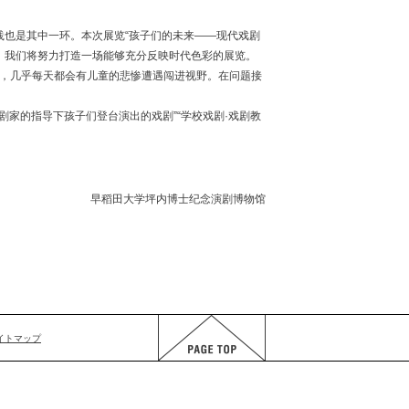
也是其中一环。本次展览“孩子们的未来——现代戏剧
年，我们将努力打造一场能够充分反映时代色彩的展览。
，几乎每天都会有儿童的悲惨遭遇闯进视野。在问题接
剧家的指导下孩子们登台演出的戏剧”“学校戏剧·戏剧教
早稻田大学坪内博士纪念演剧博物馆
イトマップ
PAGE TOP