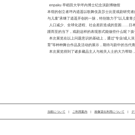
enpaku 早稻田大学坪内博士纪念演剧博物馆
本馆的创立者坪内逍遥以歌舞伎及莎士比亚戏剧研究者
与儿童”承继了逍遥开创的一脉，特别致力于“以儿童青
人口减少、全球化进程、社会差距造成的贫困……日本
踵而至的当下，戏剧这样的表现形式能做些什么呢？孩
本次展览在以上问题意识的基础上，通过“专业/成人演
育”等种种舞台作品及活动的展示，期待与剧中的当代
本次展览得到了诸多藏品主人与相关人士的大力帮助
当館について
|
ご利用案内
|
画像貸出利用について
|
デ