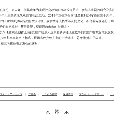
的身份广为人知，但其晚年为实现社会改造的目标投身艺术，参与儿童剧的研究及实践
少年为主题的现代戏剧”作品及活动。2019年正值联合国“儿童权利公约”通过三十周
的儿童和青少年所处的生活环境正在发生令人措手不及的变化。不论看电视还是上网
子们能从戏剧中获得希望，获得迈向未来的力量吗？
员为儿童观众创作上演的戏剧”“给成人观众看的讲述儿童故事的戏剧”“在专业导演及戏
青少年儿童在舞台上相遇，展示当代少年儿童的生活环境，思考他/她们的未来。
，在此向诸位表示衷心的感谢。
ジタル・アーカイブ
|
双柿会
|
よくある質問
|
採用情報
|
プライバシーポリシー
|
サ