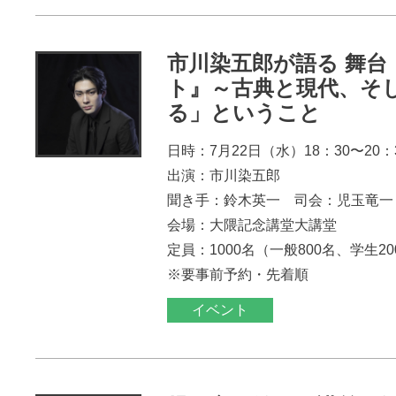
市川染五郎が語る 舞台
ト』～古典と現代、そ
る」ということ
日時：7月22日（水）18：30〜20：
出演：市川染五郎
聞き手：鈴木英一 司会：児玉竜一
会場：大隈記念講堂大講堂
定員：1000名（一般800名、学生2
※要事前予約・先着順
イベント