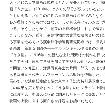
大正時代の日本映画は現在ほとんどが失われている。演
画『うき世』（1916年）は多くの部分が残っていると
ともいえる。だがこの時期の日本映画は台詞字幕もなく
容が理解できるものではない。しかも現存フィルムには
いる。そうしたなかで、動策の上映機会はこれまで滅多
こうしたなか、近年、演劇博物館の貴重な映像資料の利
る事業を進めている演劇映像学連携研究拠点では、演劇博
企画展「新派 SHIMPA――アヴァンギャルド演劇の水
『うき世』（1916年）の新たな上映用素材の制作を行っ
そこで今回、改めて考証を加えてデジタル化された映像
ぎ間違いを修正し、活動写真弁士の片岡一郎氏、および
ある堅田喜三代氏にパフォーマンスの収録を依頼した。
展のあいだ演劇博物館１階の京マチ子記念特別展示室で
この成果を広く紹介すべく『うき世』のオンライン上映
には片岡氏、堅田氏に収録に関連したトークに参加いた
映画の上映に関する面白さや課題をお話いただく。