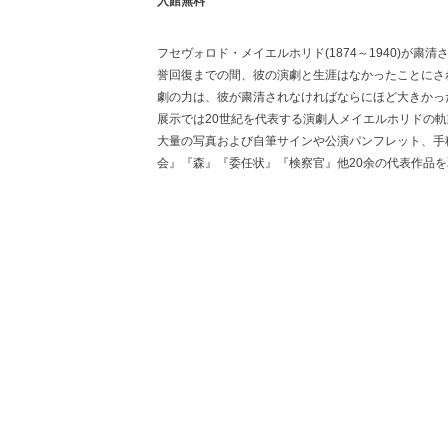
入館無料
フセヴォロド・メイエルホリド(1874～1940)が粛清
誉回復までの間、彼の演劇と生涯はなかったことにさ
劇の力は、彼が粛清されなければならにほど大きかっ
展示では20世紀を代表する演劇人メイエルホリドの
大量の写真および自筆サインや公演パンフレット、手
会』『森』『委任状』『検察官』他20余の代表作品