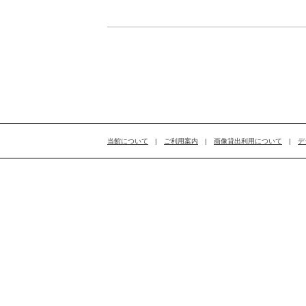
当館について
|
ご利用案内
|
画像貸出利用について
|
デ