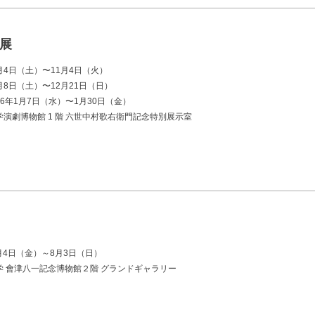
展
0月4日（土）〜11月4日（火）
8日（土）〜12月21日（日）
年1月7日（⽔）〜1月30日（金）
演劇博物館 1 階 六世中村歌右衛門記念特別展示室
7月4日（金）～8月3日（日）
学 會津八一記念博物館２階 グランドギャラリー