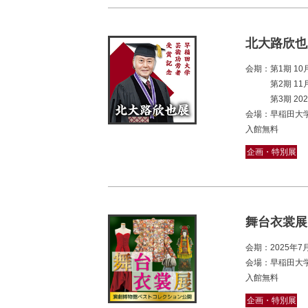
北大路欣也
会期：第1期 1
第2期 11月
第3期 2026
会場：早稲田大学
入館無料
企画・特別展
舞台衣裳展
会期：2025年
会場：早稲田大
入館無料
企画・特別展