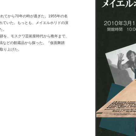
されてから70年の時が過ぎた。1955年の名
れていた。もっとも、メイエルホリドの演
た。
軌跡を、モスクワ芸術座時代から晩年まで、
稿などの館蔵品から探った。『仮面舞踏
を取り上げた。