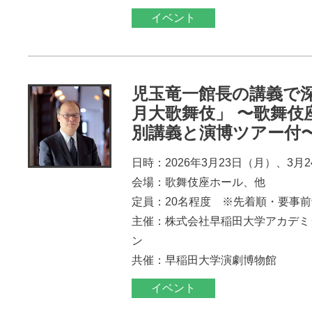
イベント
児玉竜一館長の講義で
月大歌舞伎」 〜歌舞伎
別講義と演博ツアー付
日時：2026年3月23日（月）、3月
会場：歌舞伎座ホール、他
定員：20名程度 ※先着順・要事
主催：株式会社早稲田大学アカデミ
ン
共催：早稲田大学演劇博物館
イベント