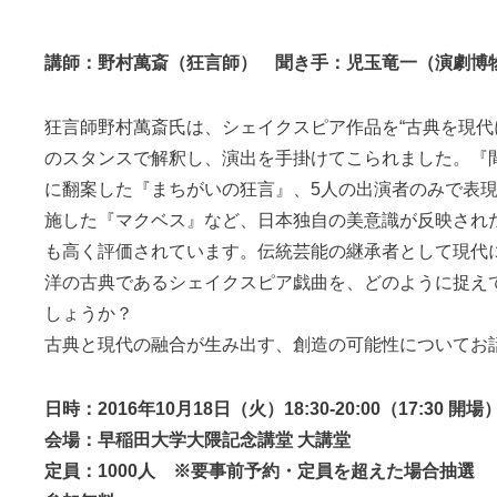
講師：野村萬斎（狂言師） 聞き手：児玉竜一（演劇博
狂言師野村萬斎氏は、シェイクスピア作品を“古典を現代
のスタンスで解釈し、演出を手掛けてこられました。『
に翻案した『まちがいの狂言』、5人の出演者のみで表
施した『マクベス』など、日本独自の美意識が反映され
も高く評価されています。伝統芸能の継承者として現代
洋の古典であるシェイクスピア戯曲を、どのように捉え
しょうか？
古典と現代の融合が生み出す、創造の可能性についてお
日時：2016年10月18日（火）18:30-20:00（17:30 開場
会場：早稲田大学大隈記念講堂 大講堂
定員：1000人 ※要事前予約・定員を超えた場合抽選