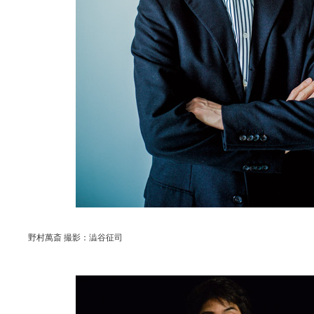
野村萬斎 撮影：澁谷征司