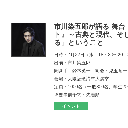
市川染五郎が語る 舞台
ト』～古典と現代、そ
る」ということ
日時：7月22日（水）18：30〜20：
出演：市川染五郎
聞き手：鈴木英一 司会：児玉竜一
会場：大隈記念講堂大講堂
定員：1000名（一般800名、学生2
※要事前予約・先着順
イベント