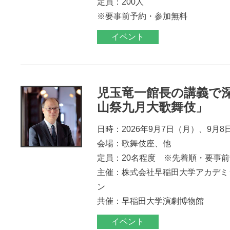
定員：200人
※要事前予約・参加無料
イベント
児玉竜一館長の講義で
山祭九月大歌舞伎」
日時：2026年9月7日（月）、9月8
会場：歌舞伎座、他
定員：20名程度 ※先着順・要事
主催：株式会社早稲田大学アカデミ
ン
共催：早稲田大学演劇博物館
イベント