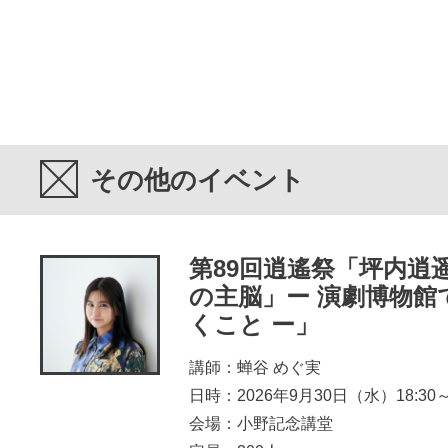
その他のイベント
第89回逍遙祭「坪内逍
の主脳」ー 演劇博物館
くこと ー」
講師：蝉谷 めぐ実
日時：2026年9月30日（水）18:30～2
会場：小野記念講堂