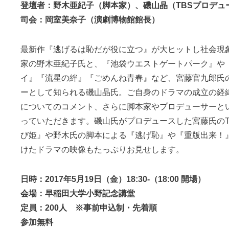
登壇者：野木亜紀子（脚本家）、磯山晶（TBSプロデュ
司会：岡室美奈子（演劇博物館館長）
最新作『逃げるは恥だが役に立つ』が大ヒットし社会現
家の野木亜紀子氏と、『池袋ウエストゲートパーク』や
イ』『流星の絆』『ごめんね青春』など、宮藤官九郎氏
ーとして知られる磯山晶氏。ご自身のドラマの成立の経
についてのコメント、さらに脚本家やプロデューサーと
っていただきます。磯山氏がプロデュースした宮藤氏のT
び姫』や野木氏の脚本による『逃げ恥』や『重版出来！
けたドラマの映像もたっぷりお見せします。
日時：2017年5月19日（金）18:30-（18:00 開場）
会場：早稲田大学小野記念講堂
定員：200人 ※事前申込制・先着順
参加無料