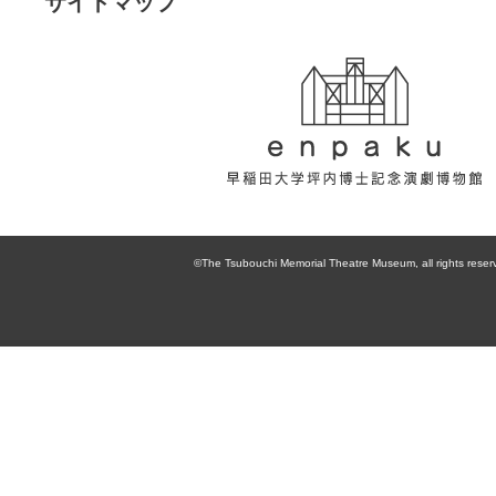
サイトマップ
enpaku 早稲田
大学坪内博士記
©The Tsubouchi Memorial Theatre Museum, all rights reser
念演劇博物館