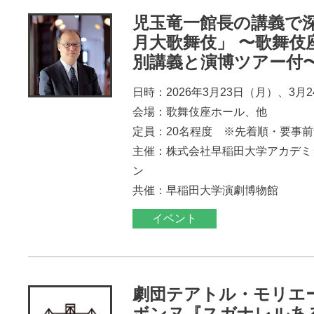
児玉竜一館長の講義で
月大歌舞伎」 〜歌舞伎
別講義と演博ツアー付
日時：2026年3月23日（月）、3月
会場：歌舞伎座ホール、他
定員：20名程度 ※先着順・要事
主催：株式会社早稲田大学アカデミ
ン
共催：早稲田大学演劇博物館
イベント
劇団テアトル・モリエ
ボンヌ『スガナレルあ