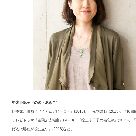
野木亜紀子（のぎ・あきこ）
脚本家。映画『アイアムアヒーロー』(2016)、『俺物語!!』(2015)、『図書館
テレビドラマ『空飛ぶ広報室』(2013)、『掟上今日子の備忘録』(2015)、『
げるは恥だが役に立つ』(2016)など。