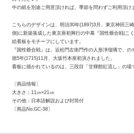
中の紙を別途ご用意頂ければ、季節を問わずご利用頂け
こちらのデザインは、明治30年(1897)3月、東京神田三
側)に新築落成した東京座初興行の中幕『国性爺合戦(こく
絵看板をモチーフにしています。
『国性爺合戦』は、近松門左衛門作の人形浄瑠璃で、の
徳5年(1715)11月、大坂竹本座初演されました。
看板に描かれているのは、三段目「甘輝館紅流し」の場
〔商品情報〕
大きさ：11㎝×21㎝
その他：日本語解説および封筒付
〔商品No.GC-38〕