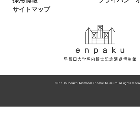
サイトマップ
enpaku 早稲田
大学坪内博士記
©The Tsubouchi Memorial Theatre Museum, all rights reser
念演劇博物館