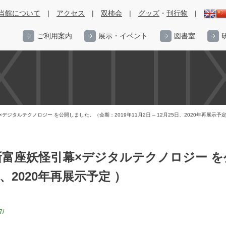
当館について
|
アクセス
|
双柿会
|
グッズ
・
刊行物
|
ご利用案内
展示・イベント
図書室
ジタルテクノロジー を公開しました。（会期：2019年11月2日 – 12月25日、2020年再展示予定
新富座妖怪引幕×デジタルテクノロジー 
5日、2020年再展示予定 ）
7/