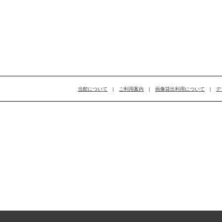
当館について
|
ご利用案内
|
画像貸出利用について
|
デ