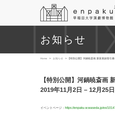
お知らせ
Home
>
お知らせ
> 【特別公開】河鍋暁斎画 新富座妖怪引幕×デ
【特別公開】河鍋暁斎画 
2019年11月2日 – 12月2
イベントページ：
https://enpaku.w.waseda.jp/ex/1014