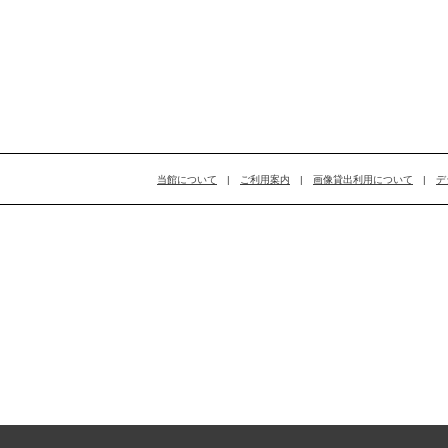
当館について
|
ご利用案内
|
画像貸出利用について
|
デ