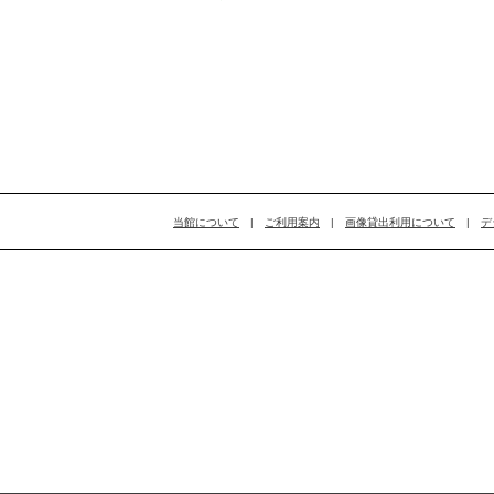
当館について
|
ご利用案内
|
画像貸出利用について
|
デ