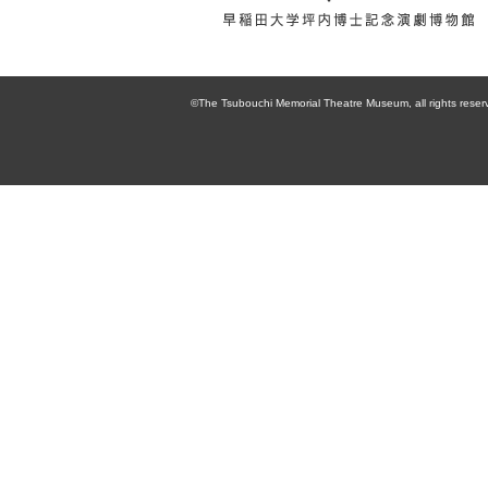
enpaku 早稲田
大学坪内博士記
©The Tsubouchi Memorial Theatre Museum, all rights reser
念演劇博物館