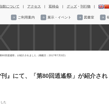
当館について
|
アクセス
|
双柿会
|
グッズ
・
刊行物
|
ご利用案内
展示・イベント
図書室
第80回逍遙祭」が紹介されました（掲載日：2017年7月3日）
刊』にて、「第80回逍遙祭」が紹介されま
ました