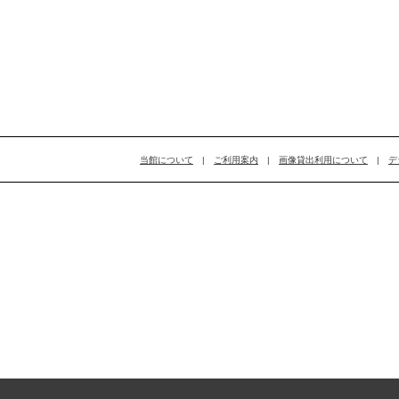
当館について
|
ご利用案内
|
画像貸出利用について
|
デ