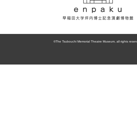
enpaku 早稲田
大学坪内博士記
©The Tsubouchi Memorial Theatre Museum, all rights reser
念演劇博物館