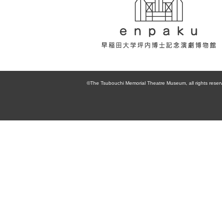
enpaku 早稲田
大学坪内博士記
©The Tsubouchi Memorial Theatre Museum, all rights reser
念演劇博物館