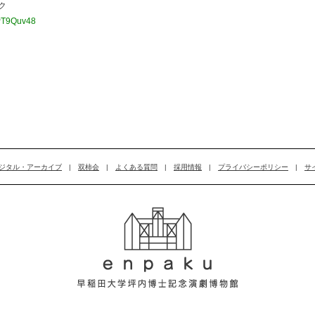
ク
PPT9Quv48
ジタル・アーカイブ
|
双柿会
|
よくある質問
|
採用情報
|
プライバシーポリシー
|
サ