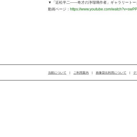
▼「近松半二――奇才の浄瑠璃作者」ギャラリートー
動画ページ：
https://www.youtube.com/watch?v=sw
当館について
|
ご利用案内
|
画像貸出利用について
|
デ