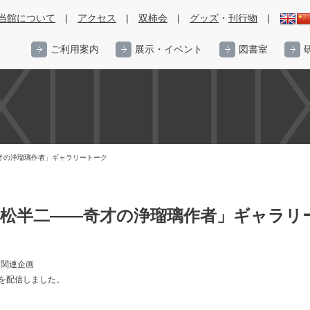
当館について
|
アクセス
|
双柿会
|
グッズ
・
刊行物
|
ご利用案内
展示・イベント
図書室
才の浄瑠璃作者」ギャラリートーク
近松半二――奇才の浄瑠璃作者」ギャラリ
」関連企画
を配信しました。