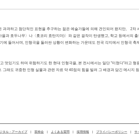
"은 과격하고 첨단적인 표현을 추구하는 젊은 예술가들에 의해 견인되어 왔지만, 2차 
마을과 호두나무〉나〈횻코리 효탄지마)〉와 같은 걸작이 탄생했고, 학교 등에서의 출
세기에 들어서며, 인형극을 둘러싼 상황이 변화하는 가운데도 전국 각지에서 인형극 축
 멋있기도 하며 위험하기도 한 현대 인형극을, 본 전시에서는 일단 "미쳤다"라고 형
 그래도 귀중한 인형 실물과 관련 자료 약 40점의 힘을 빌려 그 배경과 담긴 메시지 
ジタル・アーカイブ
|
双柿会
|
よくある質問
|
採用情報
|
プライバシーポリシー
|
サ