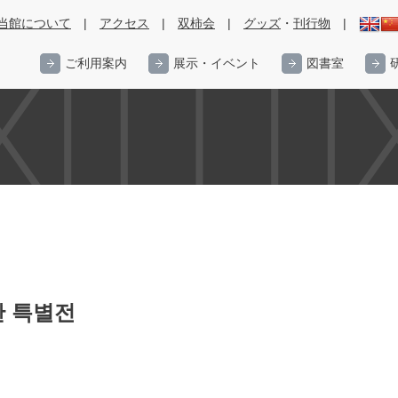
当館について
|
アクセス
|
双柿会
|
グッズ
・
刊行物
|
ご利用案内
展示・イベント
図書室
 특별전