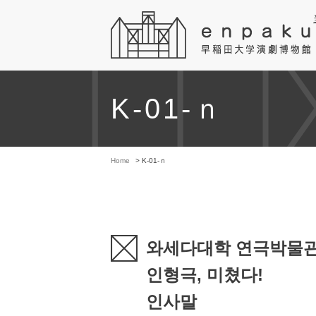
K-01-ｎ
Home
> K-01-ｎ
와세다대학 연극박물관
인형극, 미쳤다!
인사말