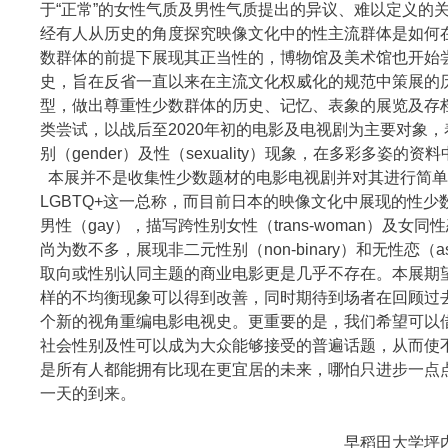
于“正常”的女性气质及男性气质提出的异议、难以定义的
经有人从历史的角度探究映像文化中的性主流群体是如何
数群体的前提下展现其正当性的，博物馆及美术馆也开始
史，旨在反省一直以来在主流文化权威化的规范中策展的
型，做出尊重性少数群体的历史、记忆、表象的展览及存
类尝试，以战后至2020年初的电影及电视剧为主要对象
别（gender）及性（sexuality）现象，在多彩多姿的资
本展并不是收集性少数题材的电影电视剧并对其进行简单
LGBTQ+这一总称，而目前日本的映像文化中展现的性少
男性（gay），描写跨性别女性（trans-woman）及女同性恋
尚为数不多，展现非二元性别（non-binary）和无性恋（ase
取向或性别认同主题的商业电影更是几乎不存在。本展期望
样的不均衡现象可以得到改善，同时期待到场者在回顾过
个新的视角重编电影电视史。更重要的是，我们希望可以
社会性别及性可以成为大众能够接受的普遍话题，从而使
是所有人都能拥有比现在更宜居的未来，哪怕只进步一点
一天的到来。
早稻田大学坪