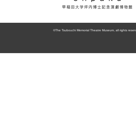
enpaku 早稲田
大学坪内博士記
©The Tsubouchi Memorial Theatre Museum, all rights reser
念演劇博物館