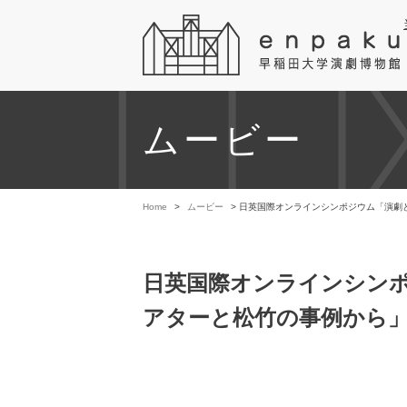
ムービー
Home
>
ムービー
>
日英国際オンラインシンポジウム「演劇と
日英国際オンラインシン
アターと松竹の事例から」【