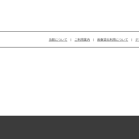
当館について
|
ご利用案内
|
画像貸出利用について
|
デ