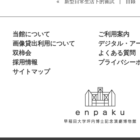
« 新型日常生活下的嘗試
|
目錄 
当館について
ご利用案内
画像貸出利用について
デジタル・ア
双柿会
よくある質問
採用情報
プライバシー
サイトマップ
enpaku 早稲田
大学坪内博士記