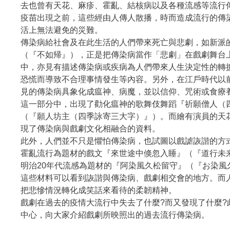
去也曾有天花、麻疹、霍亂、結核病以及各種流感等流行
疫苗出現之前，這些經由人傳人散播，時而造成流行的傳
活上無法避免的災難。
傳染病給社會及在此生活的人們帶來死亡與悲劇，如新派
（『不如帰』），正是把傳染病當作「悲劇」在戲劇舞台
中，亦見有描述傳染病或疾病為人們帶來人生決定性的轉
恐慌而導致不合理事情發生等內容。另外，在江戶時代以
見的傳染病具象化成瘟神、病魔，並以信仰、咒術或食療
這一部分中，出現了勸化瘟神的歌舞伎舞蹈『祈願僧人（
（『願人坊主（四季詠寄三大字）』）。而繪有演員的天
現了傳染病與戲劇文化相融合的資料。
此外，人們並不只是懼怕傳染病，也試圖以戲謔詼諧的方
霍亂流行為題材的戲文『來世途中倏忽入睡』（『道行未
明治20年代流感為題材的『阿染風久松留守』（『お染風
這些材料可以看到詼諧與傳染病、戲劇相交會的地方。而
把悲慘情況轉化成笑話來看待的柔韌精神。
戲劇在過去的疫情大流行中失去了什麼?而又發現了什麼?
中心，向大家介紹戲劇所映照出的過去流行傳染病。