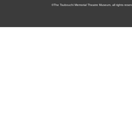
©The Tsubouchi Memorial Theatre Museum, all rights reser
念演劇博物館