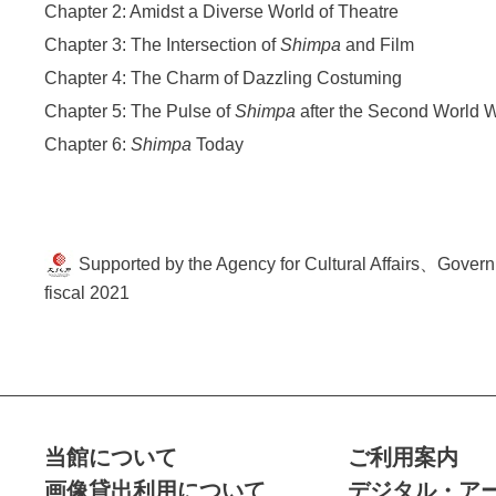
Chapter 2: Amidst a Diverse World of Theatre
Chapter 3: The Intersection of
Shimpa
and Film
Chapter 4: The Charm of Dazzling Costuming
Chapter 5: The Pulse of
Shimpa
after the Second World 
Chapter 6:
Shimpa
Today
Supported by the Agency for Cultural Affairs、Govern
fiscal 2021
当館について
ご利用案内
画像貸出利用について
デジタル・ア