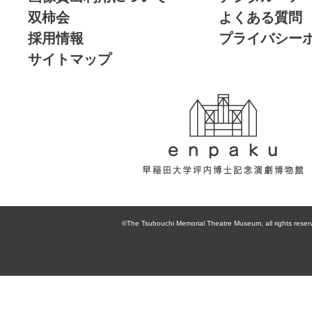
双柿会
よくある質問
採用情報
プライバシー
サイトマップ
enpaku 早稲田
大学坪内博士記
©The Tsubouchi Memorial Theatre Museum, all rights reser
念演劇博物館