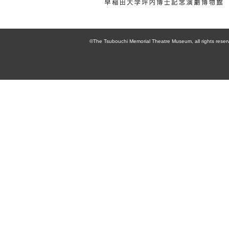
enpaku 早稲田
大学坪内博士記
©The Tsubouchi Memorial Theatre Museum, all rights reser
念演劇博物館