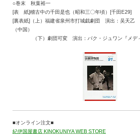
○巻末 秋葉裕一
[表 紙]稽古中の千田是也（昭和三〇年頃）[千田E29]
[裏表紙]（上）福建省泉州市打城戯劇団 演出：吴天乙
（中国）
（下）劇団可変 演出：パク・ジュワン『メディ
■オンライン注文■
紀伊国屋書店 KINOKUNIYA WEB STORE