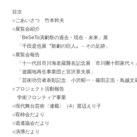
目次
○ごあいさつ 竹本幹夫
○展覧会紹介
「BeSeTo演劇祭の過去・現在・未来」展
「千田是也展〝新劇の巨人〟－その足跡」
○展覧会報告
「十一代目市川海老蔵襲名記念展 市川團十郎家代々
「遊園地再生事業団と宮沢章夫展」
「芸術功労者表彰記念 小沢昭一・篠田正浩・鳥越文
○プロジェクト活動報告
学術フロンティア事業
○現代舞台芸術〈連載〉（4）渡辺えり子
○双柿会だより
○逍遙協会だより
○演博だより