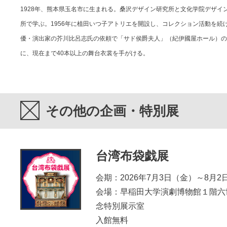
1928年、熊本県玉名市に生まれる。桑沢デザイン研究所と文化学院デザイ
所で学ぶ。1956年に植田いつ子アトリエを開設し、コレクション活動を続け
優・演出家の芥川比呂志氏の依頼で「サド侯爵夫人」（紀伊國屋ホール）の
に、現在まで40本以上の舞台衣裳を手がける。
その他の企画・特別展
台湾布袋戯展
会期：2026年7月3日（金）～8月2
会場：早稲田大学演劇博物館１階六
念特別展示室
入館無料