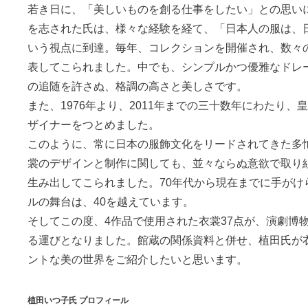
若き日に、「美しいものを創る仕事をしたい」との思い
を志された氏は、様々な経験を経て、「日本人の服は、
いう視点に到達。毎年、コレクションを開催され、数々
表してこられました。中でも、シンプルかつ優雅なドレ
の追随を許さぬ、格調の高さと美しさです。
また、1976年より、2011年までの三十数年にわたり、
ザイナーをつとめました。
このように、常に日本の服飾文化をリードされてきた多
裳のデザインと制作に関しても、並々ならぬ意欲で取り
生み出してこられました。70年代から現在までに手がけ
ルの舞台は、40を越えています。
そしてこの度、4作品で使用された衣裳37点が、演劇博
る運びとなりました。館蔵の関係資料と併せ、植田氏が
ントな美の世界をご紹介したいと思います。
植田いつ子氏 プロフィール