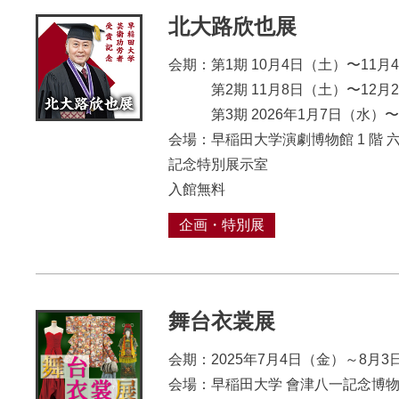
北大路欣也展
会期：第1期 10月4日（土）〜11月
第2期 11月8日（土）〜12月2
第3期 2026年1月7日（⽔）〜
会場：早稲田大学演劇博物館 1 階 
記念特別展示室
入館無料
企画・特別展
舞台衣裳展
会期：2025年7月4日（金）～8月3
会場：早稲田大学 會津八一記念博物