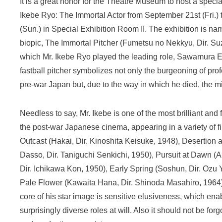
It is a great honor for the Theatre Museum to host a special
Ikebe Ryo: The Immortal Actor from September 21st (Fri.)
(Sun.) in Special Exhibition Room II. The exhibition is na
biopic, The Immortal Pitcher (Fumetsu no Nekkyu, Dir. Suz
which Mr. Ikebe Ryo played the leading role, Sawamura E
fastball pitcher symbolizes not only the burgeoning of pro
pre-war Japan but, due to the way in which he died, the mi
Needless to say, Mr. Ikebe is one of the most brilliant and 
the post-war Japanese cinema, appearing in a variety of 
Outcast (Hakai, Dir. Kinoshita Keisuke, 1948), Desertion 
Dasso, Dir. Taniguchi Senkichi, 1950), Pursuit at Dawn (A
Dir. Ichikawa Kon, 1950), Early Spring (Soshun, Dir. Ozu 
Pale Flower (Kawaita Hana, Dir. Shinoda Masahiro, 1964).
core of his star image is sensitive elusiveness, which ena
surprisingly diverse roles at will. Also it should not be forgo