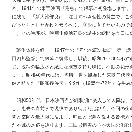
大森に生を享けた池部氏は、立教大学を卒業後、巨匠島
れ、1941年の東宝映画『闘魚』で銀幕に初登場します。
に残る、「新人池部良は、注目すべき個性の持主で、こ
ぴったりとした配役と云うべく、立派に育てたいもので
一）との時評が、映画俳優池部良の誕生の瞬間を今日に
戦争体験を経て、1947年の『四つの恋の物語 第一話
田四郎監督）で銀幕に復帰し、以後、昭和20・30年代
じ、役柄の幅広さと繊細な演技を持ち味に、不動の花形
ます。昭和40年代には、当時一世を風靡した東映任侠映
健と組んだ『昭和残侠伝』全9作（1965年‐72年）を生
昭和50年代、日本映画界が斜陽期に突入して以降は、
し、逝去の直前まで現役であり続けた池部氏。今回の企
間と空間を最大限に活用し、映画と演劇を愛する皆様方
た不滅の足跡を辿ります。三回忌追善の心が天国の池部