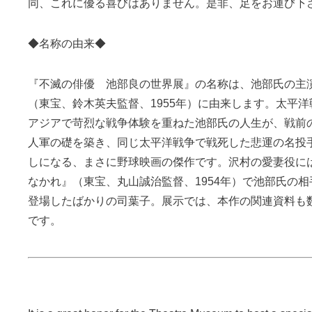
同、これに優る喜びはありません。是非、足をお運び下
◆名称の由来◆
『不滅の俳優 池部良の世界展』の名称は、池部氏の主
（東宝、鈴木英夫監督、1955年）に由来します。太平
アジアで苛烈な戦争体験を重ねた池部氏の人生が、戦前
人軍の礎を築き、同じ太平洋戦争で戦死した悲運の名投
しになる、まさに野球映画の傑作です。沢村の愛妻役に
なかれ』（東宝、丸山誠治監督、1954年）で池部氏の
登場したばかりの司葉子。展示では、本作の関連資料も
です。