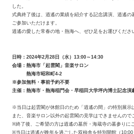
した。
式典終了後は、逍遙の業績を紹介する記念講演、逍遙の
ご参加いただけます。
逍遙の愛した常春の地・熱海へ、ぜひ足をお運びくださ
日時：2024年2月28日（水）13:00～14:30
会場：熱海市「起雲閣」音楽サロン
熱海市昭和町4-2
※参加無料・事前予約不要
主催：熱海市・熱海稲門会・早稲田大学坪内博士記念演
※当日は起雲閣が休館日のため「逍遙の間」の特別展示
また、音楽サロン以外の起雲閣の見学はできませんので
※終了後、ご希望の方は逍遙の墓所・海蔵寺の墓参りに
※当日は逍遙が晩年を過ごした双柿舎を特別開館（10:00～