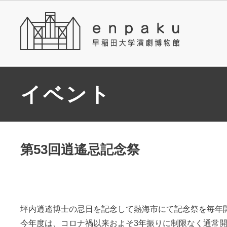
イベント
第53回逍遙忌記念祭
坪内逍遙博士の忌日を記念して熱海市にて記念祭を毎年
今年度は、コロナ禍以来およそ3年振りに制限なく通常