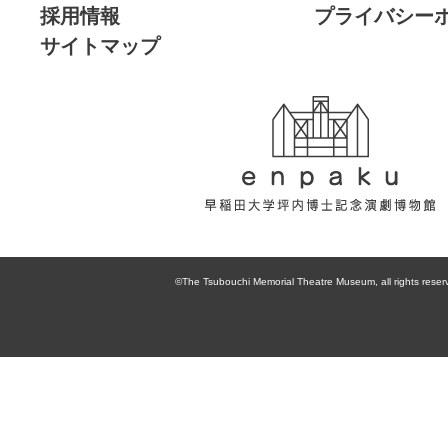
採用情報
プライバシー
サイトマップ
enpaku 早稲田
大学坪内博士記
©The Tsubouchi Memorial Theatre Museum, all rights reser
念演劇博物館