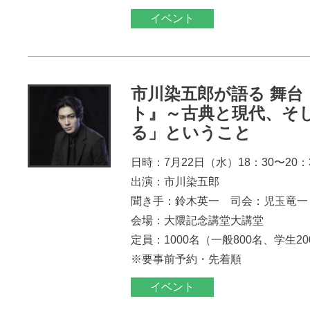
イベント
市川染五郎が語る 舞台
ト』～古典と現代、そ
る」ということ
日時：7月22日（水）18：30〜20：
出演：市川染五郎
聞き手：鈴木英一 司会：児玉竜一
会場：大隈記念講堂大講堂
定員：1000名（一般800名、学生2
※要事前予約・先着順
イベント