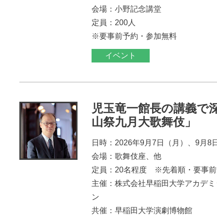
会場：小野記念講堂
定員：200人
※要事前予約・参加無料
イベント
児玉竜一館長の講義で
山祭九月大歌舞伎」
日時：2026年9月7日（月）、9月8
会場：歌舞伎座、他
定員：20名程度 ※先着順・要事
主催：株式会社早稲田大学アカデミ
ン
共催：早稲田大学演劇博物館