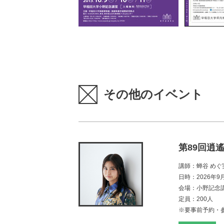
その他のイベント
第89回逍
講師：蝉谷 めぐ
日時：2026年9月
会場：小野記念
定員：200人
※要事前予約・