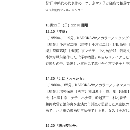
督”田中絹代の代表作の一つ。京マチ子が随所で披露
近代美術館フィルムセンター
10月11日（日）11:30 開場
12:10『浮草』
（1959年／119分／KADOKAWA／カラー／スタンダ
【監督】小津安二郎 【脚本】小津安二郎・野田高梧 
楽】斎藤高順 【出演】京マチ子、中村鴈治郎、若尾
小津が戦前製作した『浮草物語』を自らリメイクした
砂降りの中、緊迫した雰囲気で罵り合う京マチ子と中
14:30『足にさわった女』
（1960年／85分／KADOKAWA／カラー／シネマス
【監督】増村保造 【脚本】和田夏十・市川崑 【撮影
夫 【出演】京マチ子、ハナ肇、船越英二、杉村春子
越路吹雪と池部良を主演に市川崑が監督した東宝版の
画で、ハナ肇の映画初主演作でもある。女スリを演じた
16:20『濡れ髪牡丹』