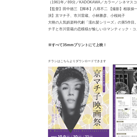
（1961年／89分／KADOKAWA／カラー／シネマス
【監督】田中徳三 【脚本】八尋不二 【撮影】相坂操一
演】京マチ子、市川雷蔵、小林勝彦、小桜純子
大映の人気娯楽時代劇「濡れ髪シリーズ」の第5作目
チ子と市川雷蔵の恋模様が愉しいロマンティック・コ
※すべて35mmプリントにて上映！
チラシはこちらよりダウンロードできます