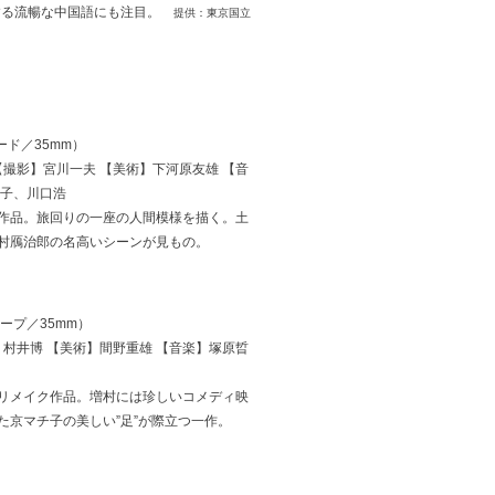
する流暢な中国語にも注目。
提供：東京国立
ード／35mm）
【撮影】宮川一夫 【美術】下河原友雄 【音
文子、川口浩
作品。旅回りの一座の人間模様を描く。土
村鴈治郎の名高いシーンが見もの。
コープ／35mm）
】村井博 【美術】間野重雄 【音楽】塚原晢
リメイク作品。増村には珍しいコメディ映
京マチ子の美しい”足”が際立つ一作。