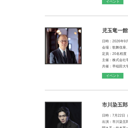
イベント
児玉竜一館
日時：2026年
会場：歌舞伎座
定員：20名程
主催：株式会社
共催：早稲田大
イベント
市川染五郎
日時：7月22日（
出演：市川染五