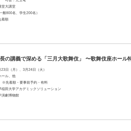
一 司会：児玉竜一
講堂大講堂
一般800名、学生200名）
先着順
長の講義で深める「三月大歌舞伎」 〜歌舞伎座ホール
月23日（月）、3月24日（火）
ホール、他
度 ※先着順・要事前予約・有料
早稲田大学アカデミックソリューション
学演劇博物館