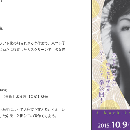
日）
点
ソフト化の知られざる傑作まで、京マチ子
に新たに設置した大スクリーンで、名女優
5mm）
 【美術】水谷浩 【音楽】林光
水商売によって大家族を支えるたくましい
した名優・佐田啓二の遺作でもある。