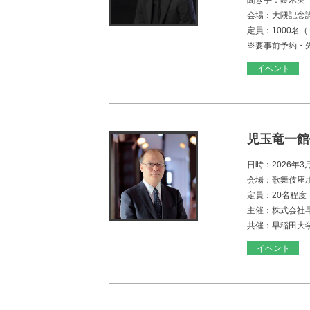
聞き手：鈴木英
会場：大隈記念
定員：1000名（
※要事前予約・
イベント
児玉竜一館
日時：2026年3
会場：歌舞伎座
定員：20名程
主催：株式会社
共催：早稲田大
イベント