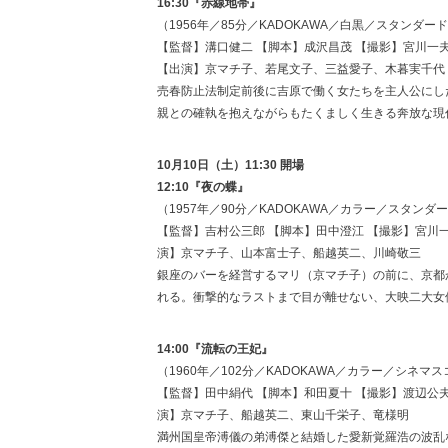
16:30『赤線地帯』
（1956年／85分／KADOKAWA／白黒／スタンダード
【監督】溝口健二 【脚本】成沢昌茂 【撮影】宮川一夫
【出演】京マチ子、若尾文子、三益愛子、木暮実千代
売春防止法制定前後に吉原で働く女たちを主人公にし
親との確執を抱えながらもたくましく生きる奔放な現
10月10日（土）11:30 開場
12:10『夜の蝶』
（1957年／90分／KADOKAWA／カラー／スタンダー
【監督】吉村公三郎 【脚本】田中澄江 【撮影】宮川一
演】京マチ子、山本富士子、船越英二、川崎敬三
銀座のバーを経営するマリ（京マチ子）の前に、京都
れる。衝撃的なラストまで目が離せない、大映二大女
14:00『流転の王妃』
（1960年／102分／KADOKAWA／カラー／シネマス
【監督】田中絹代 【脚本】和田夏十 【撮影】渡辺公夫
演】京マチ子、船越英二、東山千栄子、竜様明
満州国皇帝溥儀の弟溥傑と結婚した愛新覚羅浩の波乱