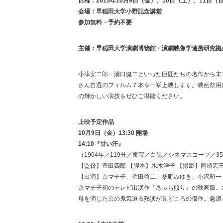
日程：2015年10月9日（金）、10日（土）、11日（
会場：早稲田大学小野記念講堂
参加無料・予約不要
主催：早稲田大学演劇博物館・演劇映像学連携研究拠
小津安二郎・溝口健二といった巨匠たちの名作から未
さん自選のフィルム７本を一挙上映します。映画祭用
の輝かしい演技をぜひご堪能ください。
上映予定作品
10月9日（金）13:30 開場
14:10『甘い汗』
（1964年／119分／東宝／白黒／シネマスコープ／3
【監督】豊田四郎 【脚本】水木洋子 【撮影】岡崎宏三
【出演】京マチ子、佐田啓二、桑野みゆき、小沢昭一
京マチ子初のテレビ出演作『あぶら照り』の映画版。
母を演じた京の鬼気迫る熱演が見どころの傑作。急逝