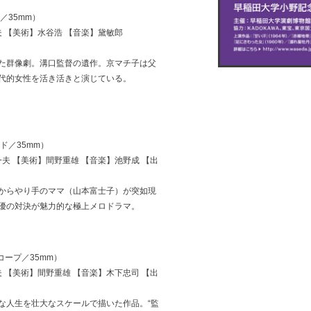
／35mm）
 【美術】水谷浩 【音楽】黛敏郎
た群像劇。溝口監督の遺作。京マチ子は父
代的女性を活き活きと演じている。
ド／35mm）
夫 【美術】間野重雄 【音楽】池野成 【出
からやり手のママ（山本富士子）が突如現
優の対決が魅力的な極上メロドラマ。
コープ／35mm）
 【美術】間野重雄 【音楽】木下忠司 【出
な人生を壮大なスケールで描いた作品。“監