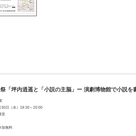
遙祭「坪内逍遥と「小説の主脳」ー 演劇博物館で小説を
実
30日（水）18:30～20:00
講堂
参加無料