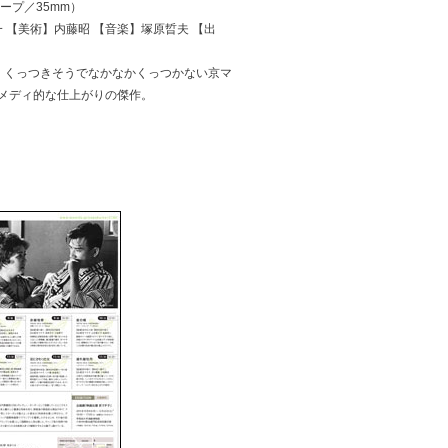
コープ／35mm）
 【美術】内藤昭 【音楽】塚原晢夫 【出
。くっつきそうでなかなかくっつかない京マ
メディ的な仕上がりの傑作。