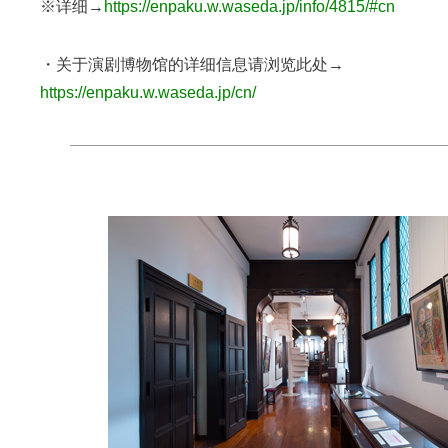
※详细→
https://enpaku.w.waseda.jp/info/4815/#cn
・关于演剧博物馆的详细信息请浏览此处→
https://enpaku.w.waseda.jp/cn/