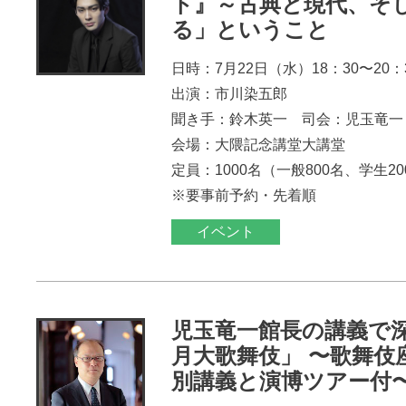
ト』～古典と現代、そ
る」ということ
日時：7月22日（水）18：30〜20：
出演：市川染五郎
聞き手：鈴木英一 司会：児玉竜一
会場：大隈記念講堂大講堂
定員：1000名（一般800名、学生2
※要事前予約・先着順
イベント
児玉竜一館長の講義で
月大歌舞伎」 〜歌舞伎
別講義と演博ツアー付