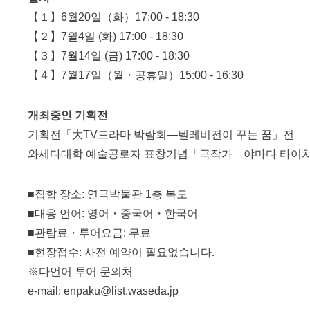
【１】6월20일（화）17:00 - 18:30
【２】7월4일 (화) 17:00 - 18:30
【３】7월14일 (금) 17:00 - 18:30
【４】7월17일（월・공휴일）15:00 - 16:30
개최중인 기획전
기획전「大TV드라마 박람회—텔레비전이 꾸는 꿈」전
와세다대학 예술공로자 표창기념「극작가 야마다 타이치
■집합 장소: 연극박물관 1층 복도
■대응 언어: 영어・중국어・한국어
■관람료・투어요금: 무료
■현장접수: 사전 예약이 필요없습니다.
※다언어 투어 문의처
e-mail: enpaku@list.waseda.jp