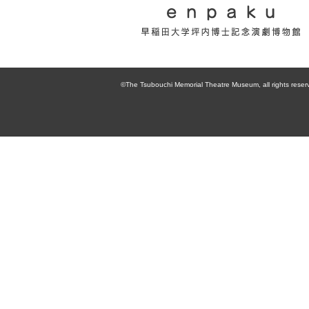
enpaku 早稲田
大学坪内博士記
©The Tsubouchi Memorial Theatre Museum, all rights reser
念演劇博物館