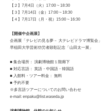
【２】7月4日（火）17:00 ~ 18:30
【３】7月14日（金）17:00 ~ 18:30
【４】7月17日（月・祝）15:00 ~ 16:30
【開催中企画展】
企画展「テレビの見る夢－ 大テレビドラマ博覧会」
早稲田大学芸術功労者顕彰記念「山田太一展」
■ 集合場所： 演劇博物館１階廊下
■ 対応言語： 英語・中国語・韓国語
■ 入館料・ツアー料金： 無料
■ 予約不要
※多言語ツアーについてのお問い合わせ
e-mail: enpaku@list.waseda.jp
演劇博物館 休館のお知らせ