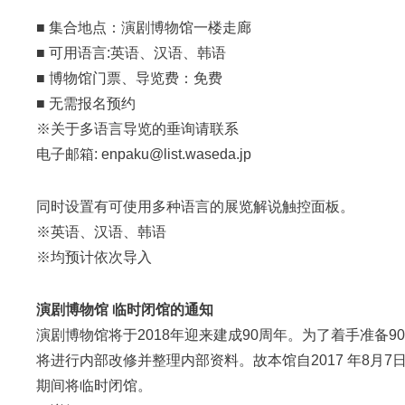
■ 集合地点：演剧博物馆一楼走廊
■ 可用语言:英语、汉语、韩语
■ 博物馆门票、导览费：免费
■ 无需报名预约
※关于多语言导览的垂询请联系
电子邮箱: enpaku@list.waseda.jp
同时设置有可使用多种语言的展览解说触控面板。
※英语、汉语、韩语
※均预计依次导入
演剧博物馆 临时闭馆的通知
演剧博物馆将于2018年迎来建成90周年。为了着手准备9
将进行内部改修并整理内部资料。故本馆自2017 年8月7日起
期间将临时闭馆。