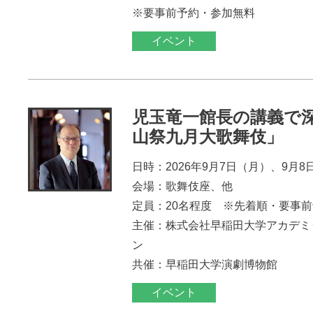
※要事前予約・参加無料
イベント
児玉竜一館長の講義で
山祭九月大歌舞伎」
日時：2026年9月7日（月）、9月8
会場：歌舞伎座、他
定員：20名程度 ※先着順・要事
主催：株式会社早稲田大学アカデミ
ン
共催：早稲田大学演劇博物館
イベント