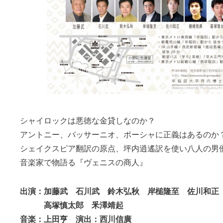
シャイロックは悪徳な金貸しなのか？
アントニー、バッサーニオ、ポーシャに正義はあるのか
シェイクスピア翻訳の原点、坪内逍遙訳を使い八人の男
音楽家で物語る『ヴェニスの商人』
出演：加藤武 石川武 鈴木弘秋 岸槌隆至 佐川和正
高塚慎太郎 釆澤靖起
音楽：上田亨 演出：西川信廣