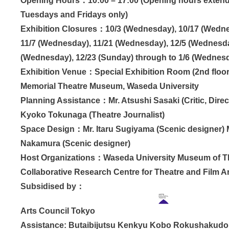
Opening Hours：10:00 – 17:00 (Opening hours extend
Tuesdays and Fridays only)
Exhibition Closures：10/3 (Wednesday), 10/17 (Wednesd
11/7 (Wednesday), 11/21 (Wednesday), 12/5 (Wednesda
(Wednesday), 12/23 (Sunday) through to 1/6 (Wednesd
Exhibition Venue：Special Exhibition Room (2nd floor
Memorial Theatre Museum, Waseda University
Planning Assistance：Mr. Atsushi Sasaki (Critic, Dire
Kyoko Tokunaga (Theatre Journalist)
Space Design：Mr. Itaru Sugiyama (Scenic designer)
Nakamura (Scenic designer)
Host Organizations：Waseda University Museum of Th
Collaborative Research Centre for Theatre and Film A
Subsidised by：
Arts Council Tokyo
Assistance: Butaibijutsu Kenkyu Kobo Rokushakudo