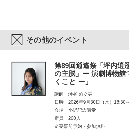
その他のイベント
第89回逍遙祭「坪内逍
の主脳」ー 演劇博物館
くこと ー」
講師：蝉谷 めぐ実
日時：2026年9月30日（水）18:30～2
会場：小野記念講堂
定員：200人
※要事前予約・参加無料