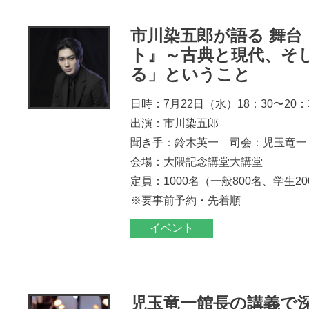
市川染五郎が語る 舞台
ト』～古典と現代、そ
る」ということ
日時：7月22日（水）18：30〜20：
出演：市川染五郎
聞き手：鈴木英一 司会：児玉竜一
会場：大隈記念講堂大講堂
定員：1000名（一般800名、学生2
※要事前予約・先着順
イベント
児玉竜一館長の講義で