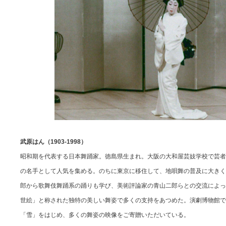
武原はん（1903-1998）
昭和期を代表する日本舞踊家。徳島県生まれ。大阪の大和屋芸妓学校で芸者
の名手として人気を集める。のちに東京に移住して、地唄舞の普及に大きく
郎から歌舞伎舞踊系の踊りも学び、美術評論家の青山二郎らとの交流によっ
世絵」と称された独特の美しい舞姿で多くの支持をあつめた。演劇博物館で
「雪」をはじめ、多くの舞姿の映像をご寄贈いただいている。