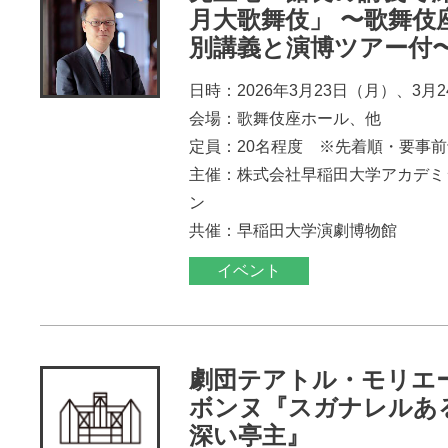
月大歌舞伎」 〜歌舞伎
別講義と演博ツアー付
日時：2026年3月23日（月）、3月
会場：歌舞伎座ホール、他
定員：20名程度 ※先着順・要事
主催：株式会社早稲田大学アカデミ
ン
共催：早稲田大学演劇博物館
イベント
劇団テアトル・モリエ
ボンヌ『スガナレルあ
深い亭主』