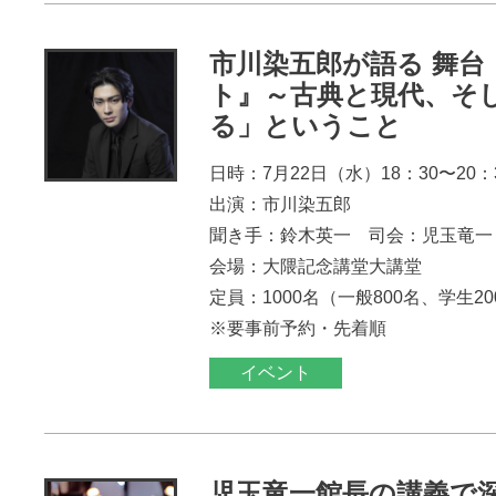
市川染五郎が語る 舞台
ト』～古典と現代、そ
る」ということ
日時：7月22日（水）18：30〜20：
出演：市川染五郎
聞き手：鈴木英一 司会：児玉竜一
会場：大隈記念講堂大講堂
定員：1000名（一般800名、学生2
※要事前予約・先着順
イベント
児玉竜一館長の講義で