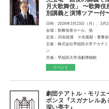
月大歌舞伎」 〜歌舞伎
別講義と演博ツアー付
日時：2026年3月23日（月）、3月
会場：歌舞伎座ホール、他
定員：20名程度 ※先着順・要事
主催：株式会社早稲田大学アカデミ
ン
共催：早稲田大学演劇博物館
イベント
劇団テアトル・モリエ
ボンヌ『スガナレルあ
深い亭主』