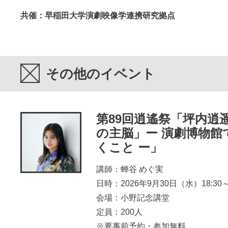
共催：早稲田大学演劇映像学連携研究拠点
その他のイベント
第89回逍遙祭「坪内逍
の主脳」ー 演劇博物館
くこと ー」
講師：蝉谷 めぐ実
日時：2026年9月30日（水）18:30～2
会場：小野記念講堂
定員：200人
※要事前予約・参加無料