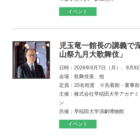
イベント
児玉竜一館長の講義で
山祭九月大歌舞伎」
日時：2026年9月7日（月）、9月8
会場：歌舞伎座、他
定員：20名程度 ※先着順・要事
主催：株式会社早稲田大学アカデミ
ン
共催：早稲田大学演劇博物館
イベント