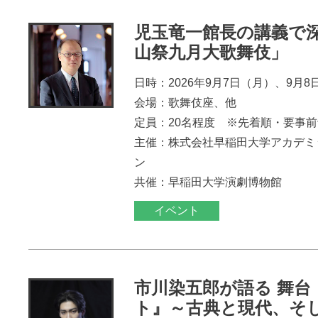
児玉竜一館長の講義で
山祭九月大歌舞伎」
日時：2026年9月7日（月）、9月8
会場：歌舞伎座、他
定員：20名程度 ※先着順・要事
主催：株式会社早稲田大学アカデミ
ン
共催：早稲田大学演劇博物館
イベント
市川染五郎が語る 舞台
ト』～古典と現代、そ