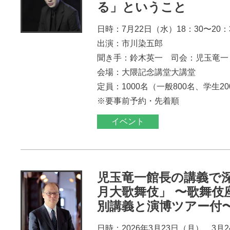
る」ということ
日時：7月22日（水）18：30〜20：
出演：市川染五郎
聞き手：鈴木英一 司会：児玉竜一
会場：大隈記念講堂大講堂
定員：1000名（一般800名、学生2
※要事前予約・先着順
イベント
児玉竜一館長の講義で
月大歌舞伎」 〜歌舞伎
別講義と演博ツアー付
日時：2026年3月23日（月）、3月