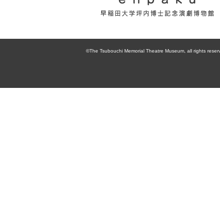
enpaku 早稲田
大学坪内博士記
©The Tsubouchi Memorial Theatre Museum, all rights reser
念演劇博物館