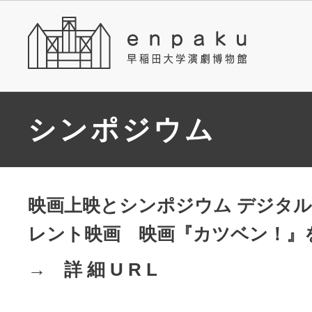
シンポジウム
映画上映とシンポジウム デジタ
レント映画 映画『カツベン！』
→ 詳 細 U R L