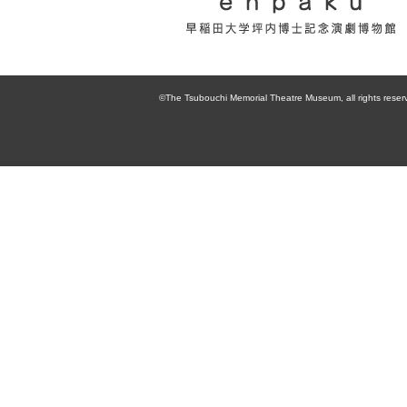
enpaku 早稲田
大学坪内博士記
©The Tsubouchi Memorial Theatre Museum, all rights reser
念演劇博物館