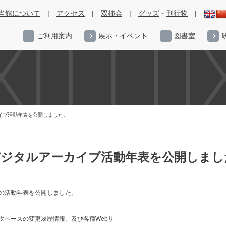
当館について
|
アクセス
|
双柿会
|
グッズ
・
刊行物
|
ご利用案内
展示・イベント
図書室
イブ活動年表を公開しました。
デジタルアーカイブ活動年表を公開しまし
の活動年表を公開しました。
タベースの変更履歴情報、及び各種Webサ