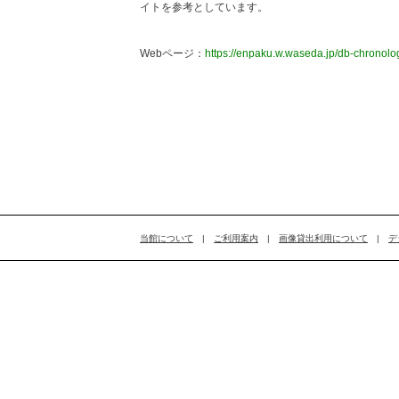
イトを参考としています。
Webページ：
https://enpaku.w.waseda.jp/db-chronolo
当館について
|
ご利用案内
|
画像貸出利用について
|
デ