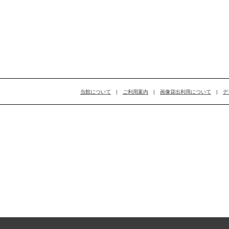
当館について
|
ご利用案内
|
画像貸出利用について
|
デ