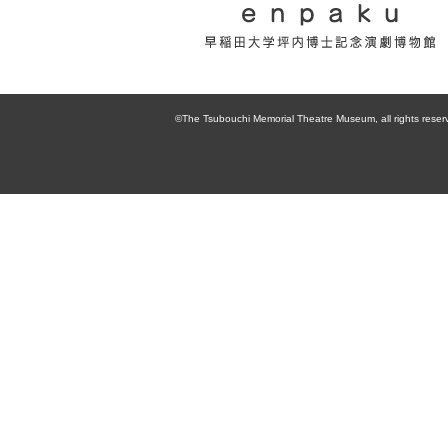
enpaku 早稲田
大学坪内博士記
©The Tsubouchi Memorial Theatre Museum, all rights reser
念演劇博物館