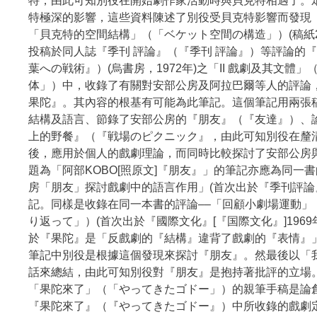
特，由此可知別役在開始劇作家活動時與貝克特相遇了。
特極深的影響，這些資料陳述了別役受貝克特影響而發現
「貝克特的空間結構」（「ベケット空間の構造」）(稿紙
投稿於同人誌『季刊 評論』（『季刊 評論』）等評論的
葉への戦術』）(烏書房，1972年)之「II 戲劇及其文體」
体」）中，收錄了有關對安部公房及阿拉巴爾等人的評論
果陀』。其內容的根基有可能為此筆記。這個筆記用兩張
結構及語言、節錄了安部公房的『朋友』（『友達』）、
上的野餐』（『戦場のピクニック』，由此可知別役在釐
後，應用於個人的戲劇理論，而同時比較探討了安部公房
題為「阿部KOBO[照原文]『朋友』」的筆記亦應為同一書
房「朋友」探討戲劇中的語言作用」(首次出於『季刊評論』
記。同樣是收錄在同一本書的評論––「回顧小劇場運動」
り返って」）(首次出於『國際文化』[『国際文化』]196
於『果陀』是「反戲劇的『結構』違背了戲劇的『表情』
筆記中別役是根據這個發現來探討『朋友』。然最後以「
話來總結，由此可知別役對『朋友』是抱持著批評的立場
「果陀來了」（「やってきたゴドー」）的親筆手稿是論創
『果陀來了』（『やってきたゴドー』）中所收錄的戲劇