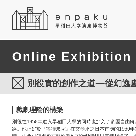
Online Exhibition
別役實的創作之道––從幻逸
戲劇理論的構築
別役在1958年進入早稻田大學的同時也加入了劇團自由
路。他正好於『等待果陀』在文學座之日本首演的1960