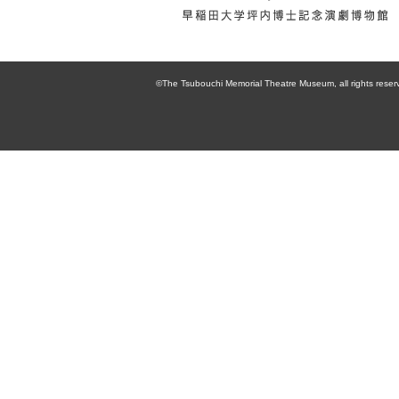
enpaku 早稲田
大学坪内博士記
©The Tsubouchi Memorial Theatre Museum, all rights reser
念演劇博物館