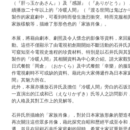
（『肝っ玉かあさん』）及『感謝』（『ありがとう』），
續播放二十年以上的『冷暖人間』（『渡る世間は鬼ばか
製作的家庭劇中，可看到時而發生激烈衝突、時而克服相
家族樣貌等，描繪了形形色色的「家族肖像」。
本展，將藉由劇本、劇照及令人懷念的影像等資料，來回
動。這些不僅顯示了由電視初創期開始不斷活動的石井氏
可窺知至今電視史進程的珍貴材料。特別是以石井氏與其
製作的『冷暖人間』其相關資料為中心來介紹。請大家觀
日式餐館「岡倉」（おかくら）及中式餐館「幸樂」的服
作電視劇時不可或缺的資料。藉此向大家傳遞作為日本家
間』其魅力所在。
此外，本展亦播放石井氏及擔任『冷暖人間』旁白的石坂
一直演出的江成和己（えなりかずき）氏等人之訪問影片
的人格及其對工作上的見解等。
石井氏所描繪的「家族肖像」，對於日本家族形象的塑造
再次關注這些眾多肖像，藉此探究自昭和歷經平成至令和
遷。並且在回顧石井氏家庭劇的同時，希冀大家可重新思