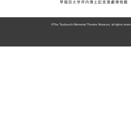
enpaku 早稲田
大学坪内博士記
©The Tsubouchi Memorial Theatre Museum, all rights reser
念演劇博物館