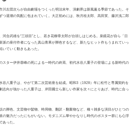
市川左団次らが自由劇場をつくった明治末年、演劇界は新風薫る季節であった。そ
ずつ退潮の気配に包まれていく。大正初めには、秋月桂太郎、高田実、藤沢浅二郎
、河合武雄を“三頭目”とし、若き花柳章太郎が台頭しはじめる。泉鏡花が自ら「日
新派の座付作者になった真山青果が脚色するなど、新たなヒット作もうまれていっ
拓いていく動きもあった。
のスター伊井蓉峰の死による一時代の終焉、初代水谷八重子の登場による新時代の
谷八重子は、やがて第二次芸術座を結成。昭和3（1928）年に松竹と専属契約を
劇志向が強かった八重子は、岸田國士ら新しい作家を次々にとりあげ、時代に合っ
説の脚色、文芸物や髷物、時局物、翻訳・翻案物など、種々雑多な演目がひとつの
派の魅力だったにちがいない。モダニズム華やかなりし時代のポスター群にも心浮
であった。