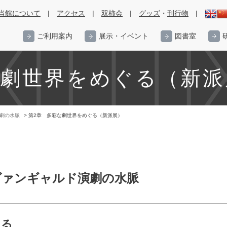
当館について
|
アクセス
|
双柿会
|
グッズ
・
刊行物
|
ご利用案内
展示・イベント
図書室
な劇世界をめぐる（新派
演劇の水脈
> 第2章 多彩な劇世界をめぐる（新派展）
アヴァンギャルド演劇の水脈
ぐる