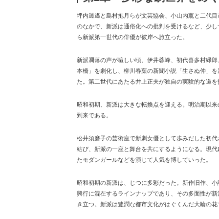
坪内逍遙と島村抱月らが文芸協会、小山内薫と二代目
のなかで、新派は通俗化への批判を受けるなど、少し
ら新派第一世代の俳優が彼岸へ旅立った。
新派凋落の声が喧しい頃、伊井蓉峰、初代喜多村緑郎
本橋」を劇化し、柳川春葉の新聞小説「生さぬ仲」を
た。第二世代にあたる井上正夫が独自の実験的な道を
昭和初期、新派は大きな転換点を迎える。明治期以来
到来である。
松井須磨子の芸術座で新劇女優として歩みだした初代水
結び、新派の一座と舞台を共にするようになる。現代
たモダンガールなどを演じて人気を博していった。
昭和初期の新派は、じつに多彩だった。新作旧作、小
興行に混在するラインナップであり、その多面性が新
き立つ。新派は豊潤な都市文化がはぐくんだ大輪の花