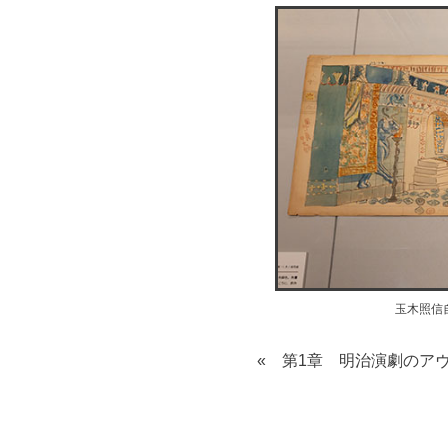
玉木照信
« 第1章 明治演劇のア