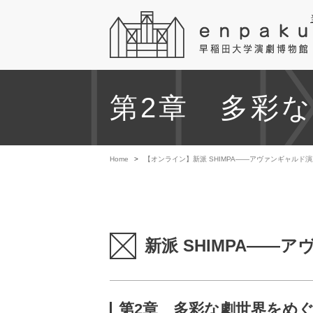
第2章 多彩
Home
>
【オンライン】新派 SHIMPA――アヴァンギャルド
新派 SHIMPA――
第2章 多彩な劇世界をめ