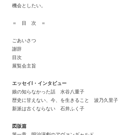
機会としたい。
＝ 目 次 ＝
ごあいさつ
謝辞
目次
展覧会主旨
エッセイⅠ・インタビュー
娘の知らなかった話 水谷八重子
歴史に甘えない、今、を生きること 波乃久里子
新派は古くならない 石井ふく子
図版篇
第一章 明治演劇のアヴァンギャルド