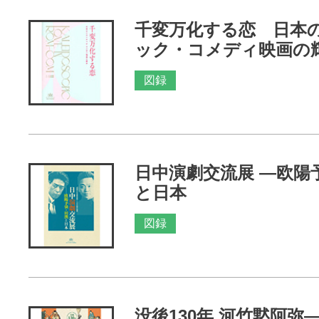
千変万化する恋 日本
ック・コメディ映画の
図録
日中演劇交流展 ―欧陽
と日本
図録
没後130年 河竹黙阿弥