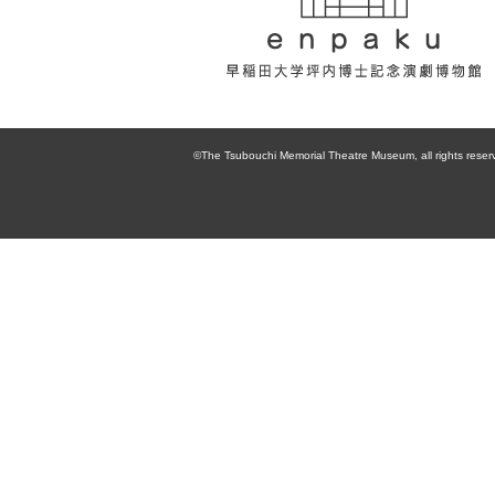
enpaku 早稲田
大学坪内博士記
©The Tsubouchi Memorial Theatre Museum, all rights reser
念演劇博物館