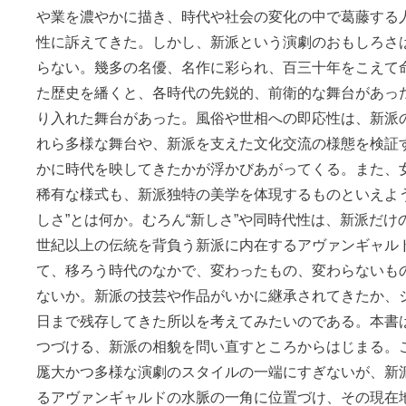
や業を濃やかに描き、時代や社会の変化の中で葛藤する
性に訴えてきた。しかし、新派という演劇のおもしろさ
らない。幾多の名優、名作に彩られ、百三十年をこえて
た歴史を繙くと、各時代の先鋭的、前衛的な舞台があっ
り入れた舞台があった。風俗や世相への即応性は、新派
れら多様な舞台や、新派を支えた文化交流の様態を検証
かに時代を映してきたかが浮かびあがってくる。また、
稀有な様式も、新派独特の美学を体現するものといえよう
しさ”とは何か。むろん“新しさ”や同時代性は、新派だけ
世紀以上の伝統を背負う新派に内在するアヴァンギャル
て、移ろう時代のなかで、変わったもの、変わらないも
ないか。新派の技芸や作品がいかに継承されてきたか、
日まで残存してきた所以を考えてみたいのである。本書
つづける、新派の相貌を問い直すところからはじまる。
厖大かつ多様な演劇のスタイルの一端にすぎないが、新
るアヴァンギャルドの水脈の一角に位置づけ、その現在