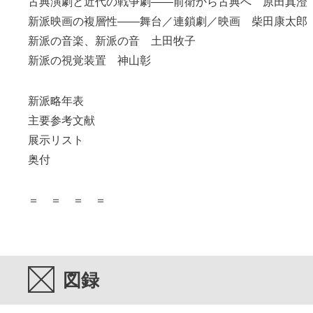
古典演劇と近代の戦争劇――前衛から古典へ 原田真澄
新派映画の複層性――舞台／連鎖劇／映画 柴田康太郎
新派の音楽、新派の音 土田牧子
新派の視覚装置 神山彰
新派略年表
主要参考文献
展示リスト
奥付
＝ ＝ ＝ ＝
図録