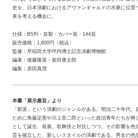
史を、日本演劇におけるアヴァンギャルドの水脈に位置
来を考える機会に。
仕様：B5判・並製・カバー装・144頁
販売価格：1,800円〔税込〕
監修：早稲田大学坪内博士記念演劇博物館
編著：後藤隆基・柴田康太郎
編集：原田真澄
本書「展示趣旨」より
「新派」という演劇のジャンルがある。明治二十年代、
ために角藤定憲や川上音二郎といった政治青年たちが興
として誕生、発展。歌舞伎と対抗しつつ、その影響を色
芸を確立した、新しいスタイルの演劇である。男女の色