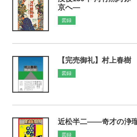
京へ―
図録
【完売御礼】村上春樹
図録
近松半二――奇才の浄
図録