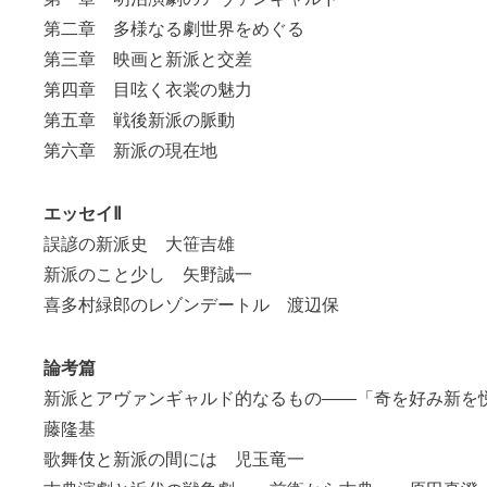
第二章 多様なる劇世界をめぐる
第三章 映画と新派と交差
第四章 目呟く衣裳の魅力
第五章 戦後新派の脈動
第六章 新派の現在地
エッセイⅡ
誤諺の新派史 大笹吉雄
新派のこと少し 矢野誠一
喜多村緑郎のレゾンデートル 渡辺保
論考篇
新派とアヴァンギャルド的なるもの――「奇を好み新を
藤隆基
歌舞伎と新派の間には 児玉竜一