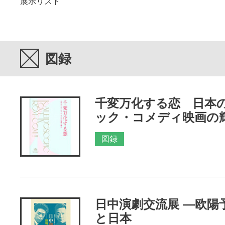
展示リスト
図録
千変万化する恋 日本
ック・コメディ映画の
図録
日中演劇交流展 ―欧陽
と日本