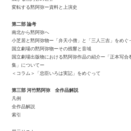
変転する黙阿弥ー資料と上演史
第二部 論考
南北から黙阿弥へ
小芝居と黙阿弥物ー「弁天小僧」と「三人三吉」をめぐ
国立劇場の黙阿弥物ーその残響と音域
国立劇場出版物における黙阿弥作品の紹介ー「正本写合
集」についてー
＜コラム＞「忠臣いろは実記」をめぐって
第三部 河竹黙阿弥 全作品解説
凡例
全作品解説
索引