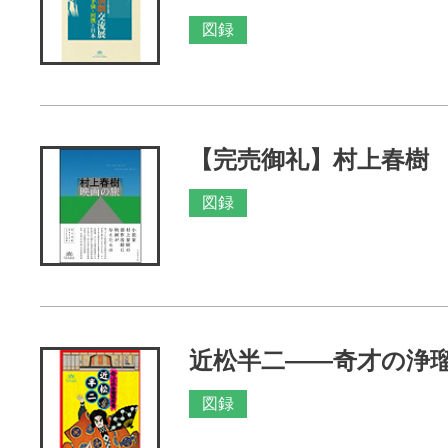
図録
【完売御礼】村上春樹
図録
近松半二――奇才の浄
図録