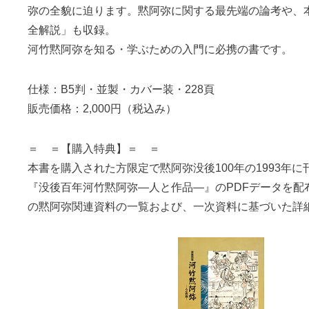
弥の全貌に迫ります。黙阿弥に関する最先端の論考や、
全解説」も収録。
河竹黙阿弥を知る・学ぶための入門に必携の書です。
仕様：B5判・並製・カバー装・228頁
販売価格：2,000円（税込み）
＝ ＝【購入特典】＝ ＝
本書を購入された方限定で黙阿弥没後100年の1993年
『没後百年河竹黙阿弥―人と作品―』のPDFデータを配
の黙阿弥関連資料の一覧および、一次資料に基づいた詳