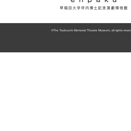
enpaku 早稲田
大学坪内博士記
©The Tsubouchi Memorial Theatre Museum, all rights reser
念演劇博物館