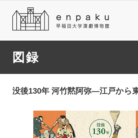
図録
没後130年 河竹黙阿弥―江戸から