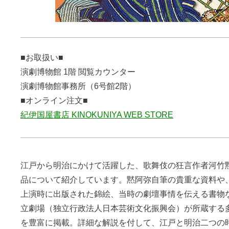
■お取扱い■
演劇博物館 1階 閲覧カウンター
演劇博物館事務所（6号館2階）
■オンライン注文■
紀伊国屋書店 KINOKUNIYA WEB STORE
江戸から明治にかけて活躍した、歌舞伎の狂言作者河竹
品について紹介しています。黙阿弥自筆の貴重な資料や
上演時に出版された錦絵、当時の劇壇事情を伝える書物
立劇場（独立行政法人日本芸術文化振興会）が所蔵する
を豊富に掲載。詳細な解説を付して、江戸と明治二つの