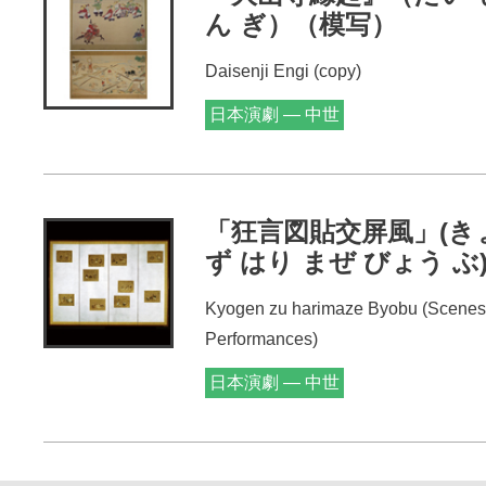
ん ぎ）（模写）
Daisenji Engi (copy)
日本演劇 — 中世
「狂言図貼交屏風」(き
ず はり まぜ びょう ぶ
Kyogen zu harimaze Byobu (Scenes
Performances)
日本演劇 — 中世