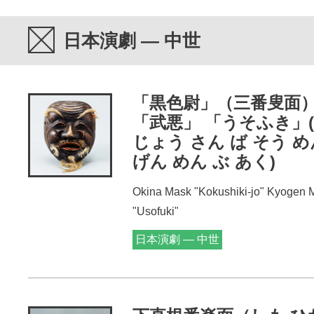
日本演劇 — 中世
「黒色尉」（三番叟面
「武悪」 「うそふき」(
じょう さん ば そう 
げん めん ぶ あく)
Okina Mask "Kokushiki-jo" Kyogen 
"Usofuki"
日本演劇 — 中世