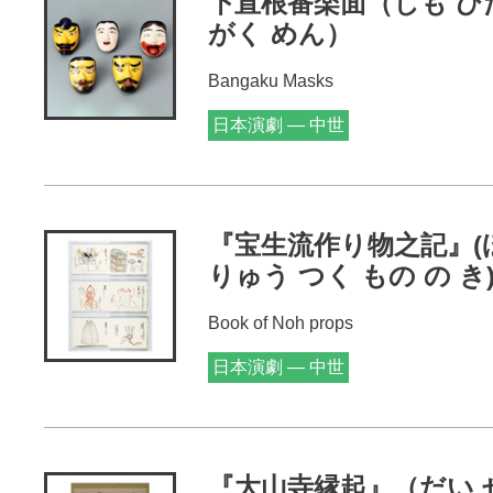
下直根番楽面（しも ひた
がく めん）
Bangaku Masks
日本演劇 — 中世
『宝生流作り物之記』(
りゅう つく もの の き
Book of Noh props
日本演劇 — 中世
『大山寺縁起』（だい せ