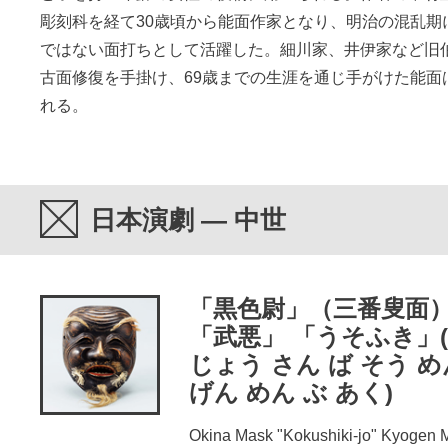
彫刻科を経て30歳頃から能面作家となり、明治の混乱期
ではない面打ちとして活躍した。細川家、井伊家など旧
古面修復を手掛け、69歳までの生涯を通じ手がけた能面は
れる。
日本演劇 — 中世
「黒色尉」（三番叟面
「武悪」 「うそふき」(
じょう さん ば そう 
げん めん ぶ あく)
Okina Mask "Kokushiki-jo" Kyogen 