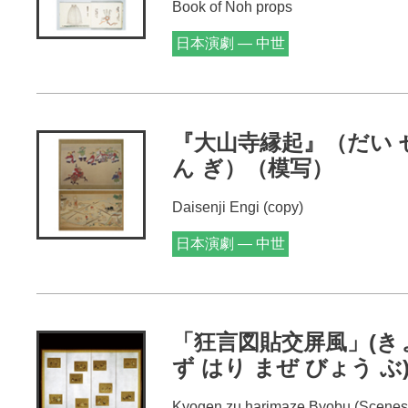
Book of Noh props
日本演劇 — 中世
『大山寺縁起』（だい せ
ん ぎ）（模写）
Daisenji Engi (copy)
日本演劇 — 中世
「狂言図貼交屏風」(き
ず はり まぜ びょう ぶ
Kyogen zu harimaze Byobu (Scenes