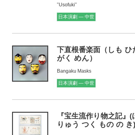
"Usofuki"
日本演劇 — 中世
下直根番楽面（しも ひた
がく めん）
Bangaku Masks
日本演劇 — 中世
『宝生流作り物之記』(
りゅう つく もの の き