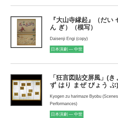
『大山寺縁起』（だい せ
ん ぎ）（模写）
Daisenji Engi (copy)
日本演劇 — 中世
「狂言図貼交屏風」(き
ず はり まぜ びょう ぶ
Kyogen zu harimaze Byobu (Scenes
Performances)
日本演劇 — 中世