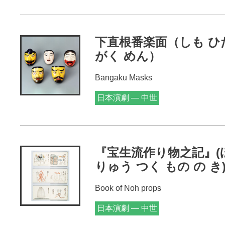
下直根番楽面（しも ひた
がく めん）
Bangaku Masks
日本演劇 — 中世
『宝生流作り物之記』(
りゅう つく もの の き
Book of Noh props
日本演劇 — 中世