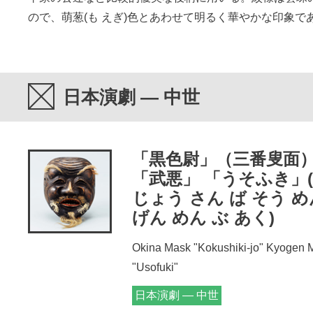
ので、萌葱(も えぎ)色とあわせて明るく華やかな印象で
日本演劇 — 中世
「黒色尉」（三番叟面
「武悪」 「うそふき」(
じょう さん ば そう 
げん めん ぶ あく)
Okina Mask "Kokushiki-jo" Kyogen 
"Usofuki"
日本演劇 — 中世