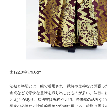
丈122.0×裄79.0cm
法被と半切とは一組で着用され、武将や鬼神など武張っ
金襴などで豪快な意匠を織り出したものが多い。法被には、
とえ)とがあり、袷法被は鬼神や天狗、勝修羅の武将など
平家の公達など比較的優美な役柄に用いる。紋様は雲珠