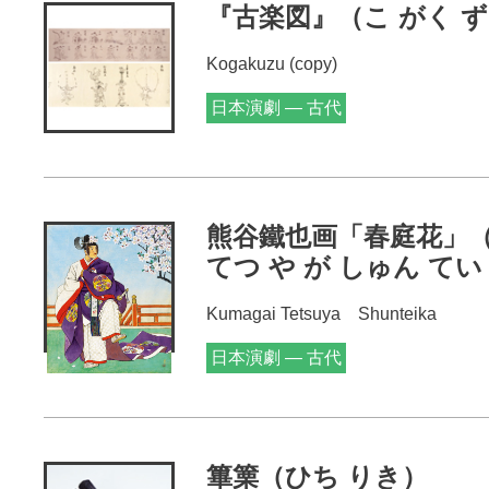
『古楽図』（こ がく 
Kogakuzu (copy)
日本演劇 — 古代
熊谷鐵也画「春庭花」（
てつ や が しゅん てい
Kumagai Tetsuya Shunteika
日本演劇 — 古代
篳篥（ひち りき）