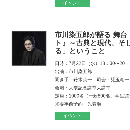
イベント
市川染五郎が語る 舞台
ト』～古典と現代、そ
る」ということ
日時：7月22日（水）18：30〜20：
出演：市川染五郎
聞き手：鈴木英一 司会：児玉竜一
会場：大隈記念講堂大講堂
定員：1000名（一般800名、学生2
※要事前予約・先着順
イベント