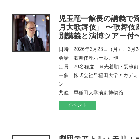
児玉竜一館長の講義で
月大歌舞伎」 〜歌舞伎
別講義と演博ツアー付
日時：2026年3月23日（月）、3月
会場：歌舞伎座ホール、他
定員：20名程度 ※先着順・要事
主催：株式会社早稲田大学アカデミ
ン
共催：早稲田大学演劇博物館
イベント
劇団テアトル・モリエ