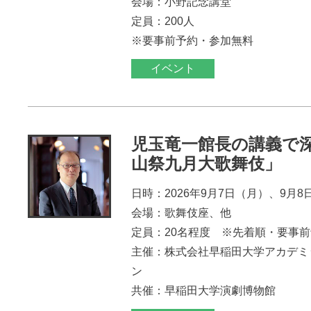
会場：小野記念講堂
定員：200人
※要事前予約・参加無料
イベント
児玉竜一館長の講義で
山祭九月大歌舞伎」
日時：2026年9月7日（月）、9月8
会場：歌舞伎座、他
定員：20名程度 ※先着順・要事
主催：株式会社早稲田大学アカデミ
ン
共催：早稲田大学演劇博物館