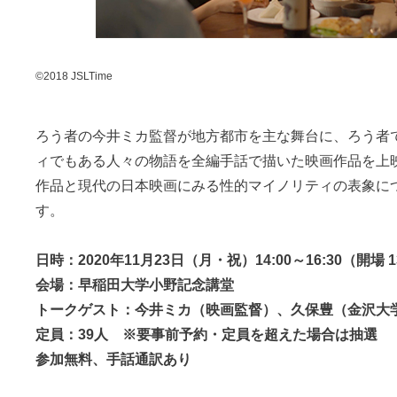
©2018 JSLTime
ろう者の今井ミカ監督が地方都市を主な舞台に、ろう者
ィでもある人々の物語を全編手話で描いた映画作品を上
作品と現代の日本映画にみる性的マイノリティの表象に
す。
日時：2020年11月23日（月・祝）14:00～16:30（開場 1
会場：早稲田大学小野記念講堂
トークゲスト：今井ミカ（映画監督）、久保豊（金沢大
定員：39人 ※要事前予約・定員を超えた場合は抽選
参加無料、手話通訳あり