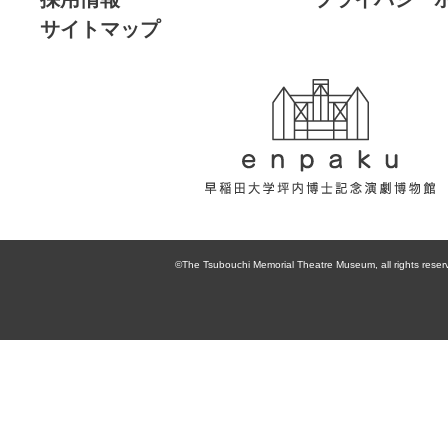
サイトマップ
enpaku 早稲田
大学坪内博士記
©The Tsubouchi Memorial Theatre Museum, all rights reser
念演劇博物館