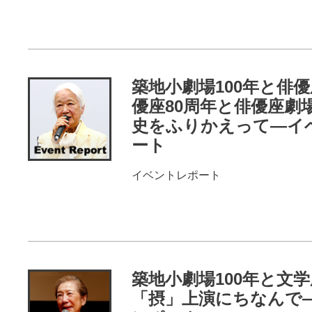
イベントレポー
ト
築地小劇場100年と俳
優座80周年と俳優座劇場
史をふりかえって―イ
ート
イベントレポート
イベントレポー
ト
築地小劇場100年と文
「摂」上演にちなんで