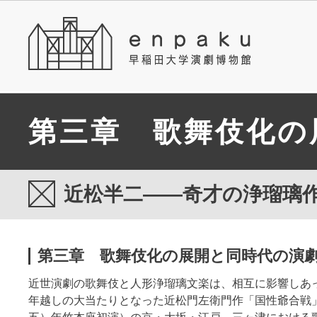
第三章 歌舞伎化の
近松半二――奇才の浄瑠璃
同時代の演劇界
第三章 歌舞伎化の展開と同時代の演
近世演劇の歌舞伎と人形浄瑠璃文楽は、相互に影響しあ
年越しの大当たりとなった近松門左衛門作「国性爺合戦