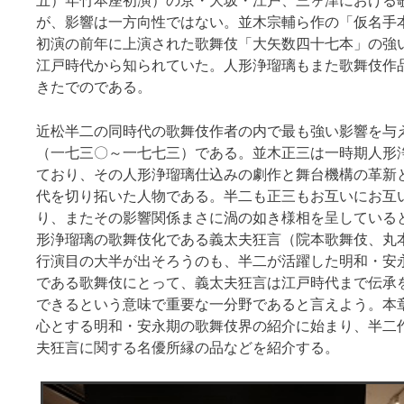
五）年竹本座初演）の京・大坂・江戸、三ヶ津における
が、影響は一方向性ではない。並木宗輔ら作の「仮名手
初演の前年に上演された歌舞伎「大矢数四十七本」の強
江戸時代から知られていた。人形浄瑠璃もまた歌舞伎作
きたでのである。
近松半二の同時代の歌舞伎作者の内で最も強い影響を与
（一七三〇～一七七三）である。並木正三は一時期人形
ており、その人形浄瑠璃仕込みの劇作と舞台機構の革新
代を切り拓いた人物である。半二も正三もお互いにお互
り、またその影響関係まさに渦の如き様相を呈している
形浄瑠璃の歌舞伎化である義太夫狂言（院本歌舞伎、丸
行演目の大半が出そろうのも、半二が活躍した明和・安
である歌舞伎にとって、義太夫狂言は江戸時代まで伝承
できるという意味で重要な一分野であると言えよう。本
心とする明和・安永期の歌舞伎界の紹介に始まり、半二
夫狂言に関する名優所縁の品などを紹介する。