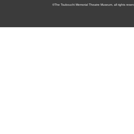
©The Tsubouchi Memorial Theatre Museum, all rights reser
念演劇博物館