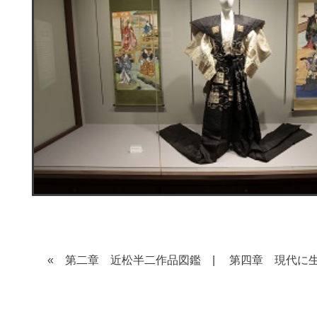
« 第二章 近松半二作品図鑑
|
第四章 現代に⽣