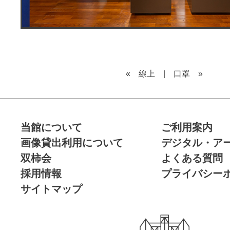
« 線上
|
口罩 »
当館について
ご利用案内
画像貸出利用について
デジタル・ア
双柿会
よくある質問
採用情報
プライバシー
サイトマップ