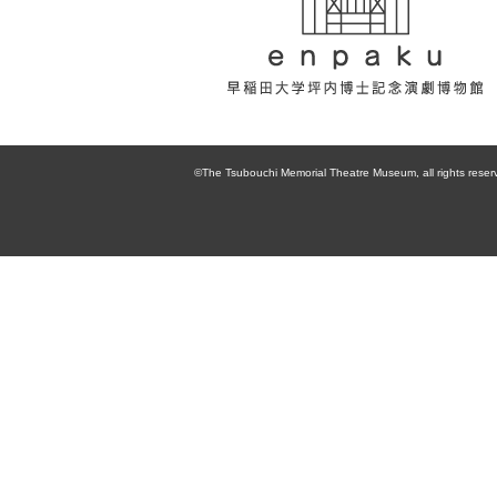
enpaku 早稲田
大学坪内博士記
©The Tsubouchi Memorial Theatre Museum, all rights reser
念演劇博物館