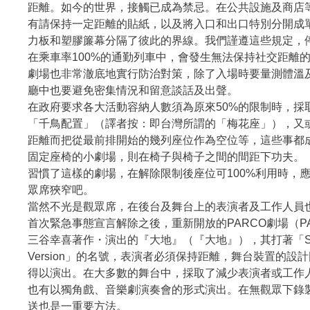
距離。如今的世界，接觸已成為禁忌。在公共設施及商店
有請保持一定距離的貼紙，以及將入口和出口特別分開成
力板和塑膠簾幕分隔了彼此的界線。我們謹遵這些規定，
在乘車率100%的通勤列車中，會發生無法保持社交距離
劇場也非常澈底地實行防治對策，除了入場時要量測體溫
廳中也要避免密集情況和留意談話及出聲。
在政府要求各大活動容納人數須為原來50%的限制時，採
「千鳥配置」（譯者按：即台灣所謂的「梅花座」），又
距離而把從最前排開始的幾列座位作為空位等，這些事都
固定座椅的小劇場，則在椅子與椅子之間的間距下功夫。
習慣了這樣的劇場，在解除限制後座位可100%利用時，
眾席狹窄吧。
當然不光是觀眾席，在後台及舞台上的表演者及工作人員
首次緊急事態宣言解除之後，重新開放的PARCO劇場（P
三谷幸喜著作・演出的『大地』（『大地』），其打著「Social 
Version」的名號，表演者必須保持距離，舞台裝置的設
得以演出。在大多數的舞台中，採取了減少表演者或工作
也有以獨角戲、音樂劇演奏會的形式演出。在無觀眾下錄
送也是一重要方法。